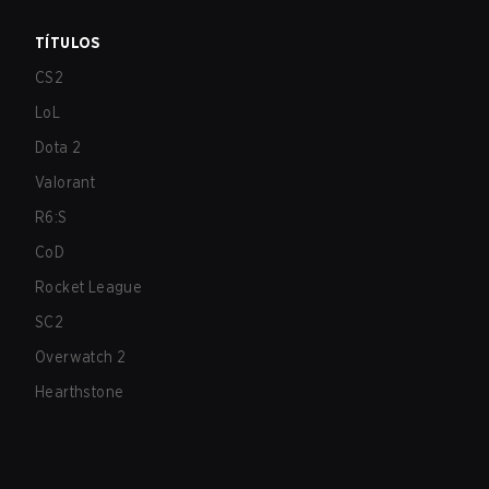
TÍTULOS
CS2
LoL
Dota 2
Valorant
R6:S
CoD
Rocket League
SC2
Overwatch 2
Hearthstone