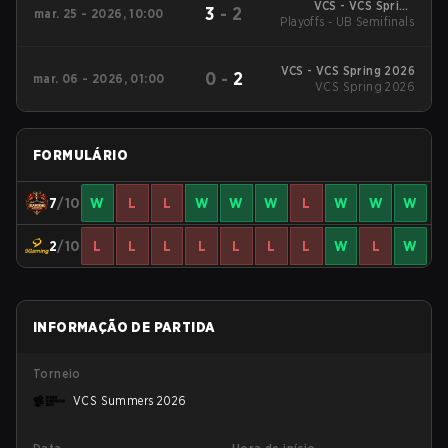
VCS - VCS Spring
3
-
2
mar. 25 - 2026, 10:00
Playoffs - UB Semifinals
2026
VCS - VCS Spring 2026
0
-
2
mar. 06 - 2026, 01:00
VCS Spring 2026
FORMULÁRIO
7
/10
W
L
L
W
W
W
L
W
W
W
2
/10
L
L
L
L
L
L
L
W
L
W
INFORMAÇÃO DE PARTIDA
Torneio
VCS Summers 2026