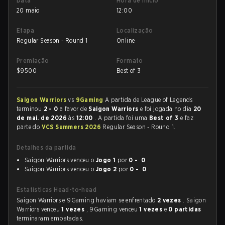
Data
Hora de início
20 maio
12:00
Etapa
Localização
Regular Season - Round 1
Online
Premiação
Formato
$
9500
Best of 3
Saigon Warriors
vs
9Gaming
A partida de League of Legends
terminou
2 - 0
a favor de
Saigon Warriors
e foi jogada no dia
20
de mai. de 2026
às
12:00
. A partida foi uma
Best of 3
e faz
parte do
VCS Summers 2026
Regular Season - Round 1.
Detalhes da partida
Saigon Warriors venceu o
Jogo 1
por
0 - 0
Saigon Warriors venceu o
Jogo 2
por
0 - 0
Estatísticas Head-to-head
Saigon Warriors e 9Gaming haviam se enfrentado
2 vezes
. Saigon
Warriors venceu
1 vezes
, 9Gaming venceu
1 vezes
e
0 partidas
terminaram empatadas.