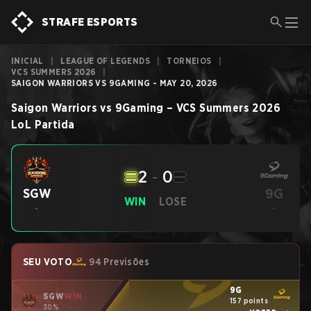
STRAFE ESPORTS
INICIAL
|
LEAGUE OF LEGENDS
|
TORNEIOS
|
VCS SUMMERS 2026
|
SAIGON WARRIORS VS 9GAMING - MAY 20, 2026
Saigon Warriors
vs
9Gaming
–
VCS Summers 2026
LoL
Partida
2
-
0
9G
SGW
WIN
LOSE
-
-
SEU VOTO
94 Previsões
9G
SGW
WIN
157 points
30%