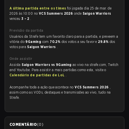
A última partida entre os times
foi jogada dia 25 de mar. de
2026 às 10:00 no
VCS Summers 2026
onde
Saigon Warriors
venceu
3 - 2
.
Previsão da partida
Usuários da Strafe tem um favorito claro para a partida, e preveem a
vitória do
9Gaming
com
70.2%
dos votos a seu favor e
29.8%
dos
votos para
Saigon Warriors
.
Onde assistir
Assista
Saigon Warriors vs 9Gaming
ao vivo na strafe.com, Twitch
and Youtube. Para assistir a mais partidas como esta, visite o
Calendário de partidas de LoL
.
Acompanhe toda a ação que acontece no
VCS Summers 2026
,
assim como as VODs, destaques e transmissões ao vivo, tudo na
Strafe.
COMENTÁRIO
(
0
)