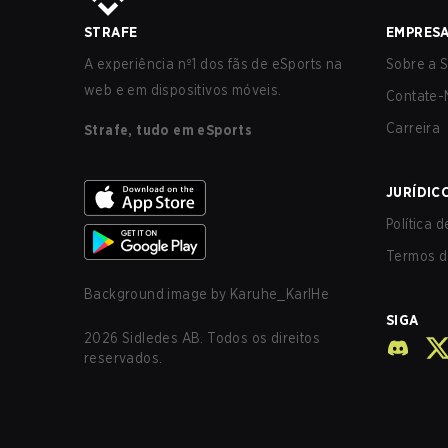
STRAFE
EMPRES
A experiência nº1 dos fãs de eSports na
Sobre a S
web e em dispositivos móveis.
Contate-
Carreira
Strafe, tudo em eSports
JURÍDIC
Política 
Termos d
Background image by
Karuhe_KarlHe
SIGA
2026
Sidledes AB. Todos os direitos
reservados.