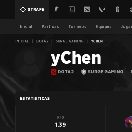
STRAFE
Inicial
Partidas
Torneios
Equipes
Joga
INICIAL
|
DOTA2
|
SURGE GAMING
|
YCHEN
yChen
DOTA2
SURGE GAMING
ESTATISTICAS
K/D
1.39