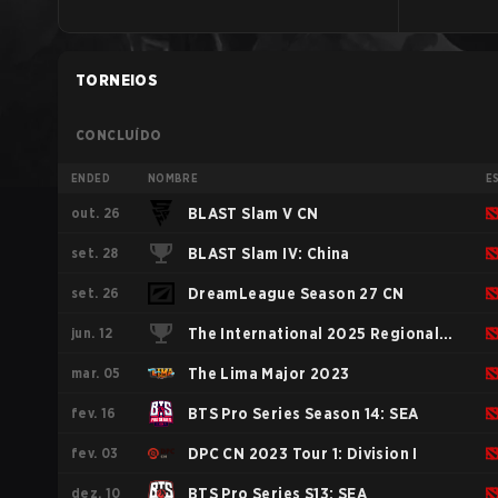
TORNEIOS
CONCLUÍDO
ENDED
NOMBRE
E
out. 26
BLAST Slam V CN
set. 28
BLAST Slam IV: China
set. 26
DreamLeague Season 27 CN
jun. 12
The International 2025 Regionals
mar. 05
CHN
The Lima Major 2023
fev. 16
BTS Pro Series Season 14: SEA
fev. 03
DPC CN 2023 Tour 1: Division I
dez. 10
BTS Pro Series S13: SEA