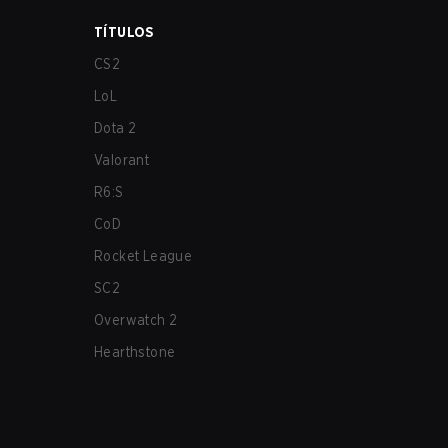
TÍTULOS
CS2
LoL
Dota 2
Valorant
R6:S
CoD
Rocket League
SC2
Overwatch 2
Hearthstone