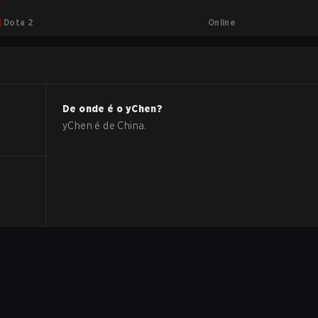
Online
Dota 2
De onde é o
yChen
?
yChen
é de
China
.