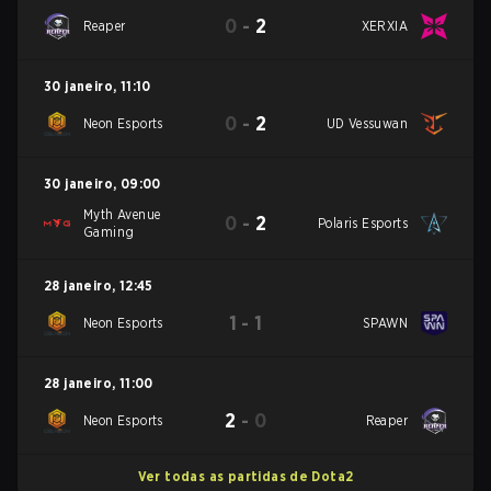
0
-
2
Reaper
XERXIA
30 janeiro
,
11:10
0
-
2
Neon Esports
UD Vessuwan
30 janeiro
,
09:00
Myth Avenue
0
-
2
Polaris Esports
Gaming
28 janeiro
,
12:45
1
-
1
Neon Esports
SPAWN
28 janeiro
,
11:00
2
-
0
Neon Esports
Reaper
Ver todas as partidas de Dota2