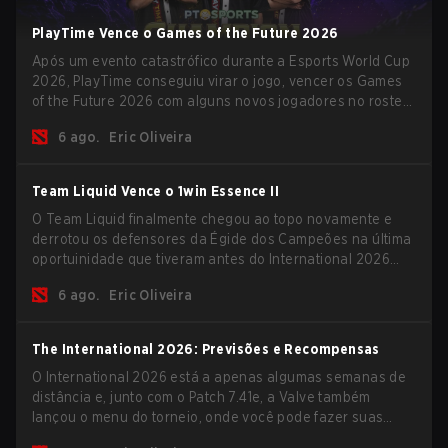
PlayTime Vence o Games of the Future 2026
Após um evento catastrófico durante a Esports World Cup
2026, PlayTime conseguiu virar o jogo, vencer os Games
of the Future 2026 com alguns novos jogadores no roster
e levar uma grande premiação para casa antes do início
6 ago.
Eric Oliveira
da nova temporada.
Team Liquid Vence o 1win Essence II
O Team Liquid finalmente chegou ao topo novamente e
derrotou os defensores da Égide dos Campeões na última
oportuinidade que tiveram antes do International 2026
começar e as equipes avançarem com tudo pra conquistar
6 ago.
Eric Oliveira
uma chance de glória eterna.
The International 2026: Previsões e Recompensas
O International 2026 está a apenas algumas semanas de
distância e, junto com o Patch 7.41e, a Valve também
lançou o menu do torneio, onde você pode fazer suas
previsões para a Fase de Grupos e conferir as