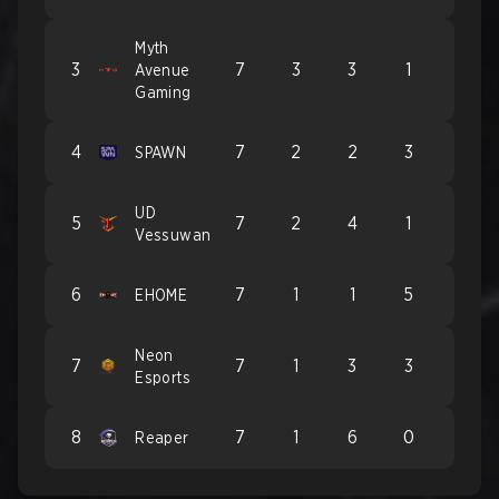
Myth
3
7
3
3
1
Avenue
Gaming
4
7
2
2
3
SPAWN
UD
5
7
2
4
1
Vessuwan
6
7
1
1
5
EHOME
Neon
7
7
1
3
3
Esports
8
7
1
6
0
Reaper