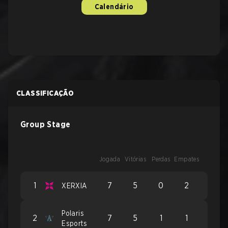
Calendário
CLASSIFICAÇÃO
Group Stage
Jogada
Vitórias
Perdas
Empates
1
7
5
0
2
XERXIA
Polaris
2
7
5
1
1
Esports