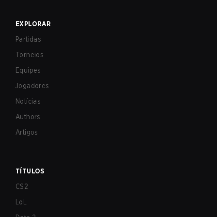
EXPLORAR
Partidas
Torneios
Equipes
Jogadores
Notícias
Authors
Artigos
TÍTULOS
CS2
LoL