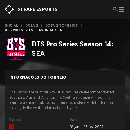
STRAFE ESPORTS
INICIAL
|
DOTA 2
|
DOTA 2 TORNEIOS
|
BTS PRO SERIES SEASON 14: SEA
BTS Pro Series Season 14:
SEA
INFORMAÇÕES DO TORNEIO
The Beyond the Summit Pro Series features online competition for
Southeast Asia and America. The Southeast region will see nine
teams play in a single round-robin group stage with the top four
moving to the double-elimination playoffs.
Esport
Data
28 jan. – 16 fev. 2023