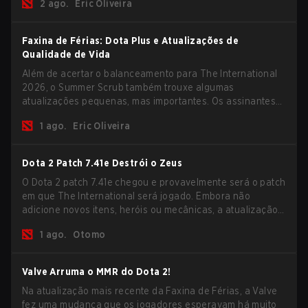
2 ago.
Eric Oliveira
recompensas deste ano.
Faxina de Férias: Dota Plus e Atualizações de
Qualidade de Vida
Além de acertar o balanceamento para The International
2026, o Summer Scrub também trouxe algumas
atualizações pequenas, mas importantes. Os assinantes
do Dota Plus receberam uma nova tela de breakdown pós-
1 ago.
Eric Oliveira
jogo e agora todos os jogadores podem vincular teclas de
atalho para unidades não-herói separadamente.
Dota 2 Patch 7.41e Destrói o Zeus
O Dota 2 patch 7.41e chegou e provavelmente será o patch
em que The International será jogado. Embora não
adicione novos itens, heróis ou mecânicas, a atualização
mais recente ajuda bastante a resolver alguns dos
1 ago.
Otomo
maiores problemas do jogo.
Valve Arruma o MMR do Dota 2!
Na atualização mais recente da Faxina de Férias, a Valve
fez uma mudança que os jogadores esperavam há muito