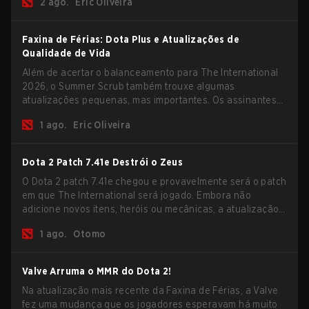
2 ago.
Eric Oliveira
recompensas deste ano.
Faxina de Férias: Dota Plus e Atualizações de
Qualidade de Vida
Além de acertar o balanceamento para The International
2026, o Summer Scrub também trouxe algumas
atualizações pequenas, mas importantes. Os assinantes
do Dota Plus receberam uma nova tela de breakdown pós-
1 ago.
Eric Oliveira
jogo e agora todos os jogadores podem vincular teclas de
atalho para unidades não-herói separadamente.
Dota 2 Patch 7.41e Destrói o Zeus
O Dota 2 patch 7.41e chegou e provavelmente será o patch
em que The International será jogado. Embora não
adicione novos itens, heróis ou mecânicas, a atualização
mais recente ajuda bastante a resolver alguns dos
1 ago.
Otomo
maiores problemas do jogo.
Valve Arruma o MMR do Dota 2!
Na atualização mais recente da Faxina de Férias, a Valve
fez uma mudança que os jogadores esperavam há muito