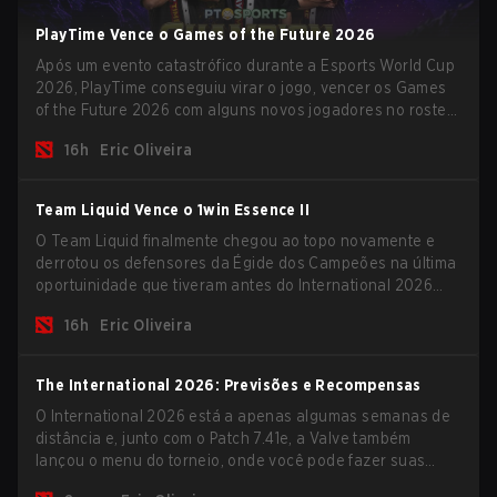
PlayTime Vence o Games of the Future 2026
Após um evento catastrófico durante a Esports World Cup
2026, PlayTime conseguiu virar o jogo, vencer os Games
of the Future 2026 com alguns novos jogadores no roster
e levar uma grande premiação para casa antes do início
16h
Eric Oliveira
da nova temporada.
Team Liquid Vence o 1win Essence II
O Team Liquid finalmente chegou ao topo novamente e
derrotou os defensores da Égide dos Campeões na última
oportuinidade que tiveram antes do International 2026
começar e as equipes avançarem com tudo pra conquistar
16h
Eric Oliveira
uma chance de glória eterna.
The International 2026: Previsões e Recompensas
O International 2026 está a apenas algumas semanas de
distância e, junto com o Patch 7.41e, a Valve também
lançou o menu do torneio, onde você pode fazer suas
previsões para a Fase de Grupos e conferir as