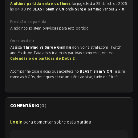
A última partida entre os times
foi jogada dia 25 de set. de 2025
às 04:00 no
BLAST Slam V CN
onde
Surge Gaming
venceu
2 - 0
.
Previsão da partida
Ainda não existem previsões para esta partida.
Onde assistir
Assista
Thriving vs Surge Gaming
ao vivo na strafe.com, Twitch
and Youtube. Para assistir a mais partidas como esta, visite o
Calendário de partidas de Dota 2
.
Acompanhe toda a ação que acontece no
BLAST Slam V CN
, assim
como as VODs, destaques e transmissões ao vivo, tudo na Strafe.
COMENTÁRIO
(
0
)
Login
para comentar sobre esta partida