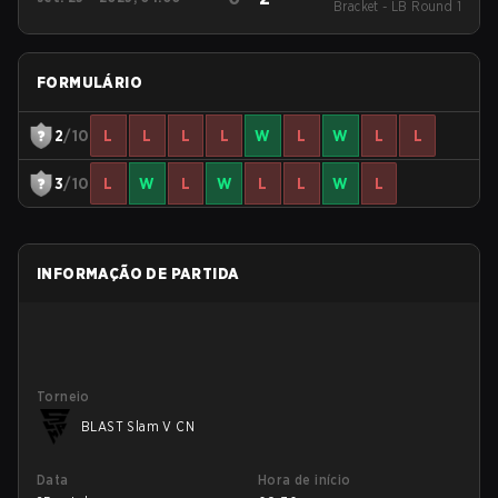
Bracket - LB Round 1
27 CN
FORMULÁRIO
2
/10
L
L
L
L
W
L
W
L
L
3
/10
L
W
L
W
L
L
W
L
INFORMAÇÃO DE PARTIDA
Torneio
BLAST Slam V CN
Data
Hora de início