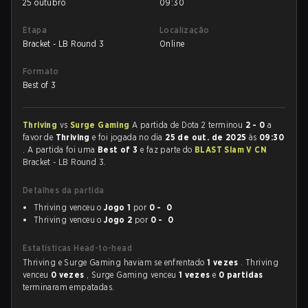
25 outubro
09:30
Etapa
Localização
Bracket - LB Round 3
Online
Formato
Best of 3
Thriving
vs
Surge Gaming
A partida de Dota 2 terminou
2 - 0
a
favor de
Thriving
e foi jogada no dia
25 de out. de 2025
às
09:30
. A partida foi uma
Best of 3
e faz parte do
BLAST Slam V CN
Bracket - LB Round 3.
Detalhes da partida
Thriving venceu o
Jogo 1
por
0 - 0
Thriving venceu o
Jogo 2
por
0 - 0
Estatísticas Head-to-head
Thriving e Surge Gaming haviam se enfrentado
1 vezes
. Thriving
venceu
0 vezes
, Surge Gaming venceu
1 vezes
e
0 partidas
terminaram empatadas.