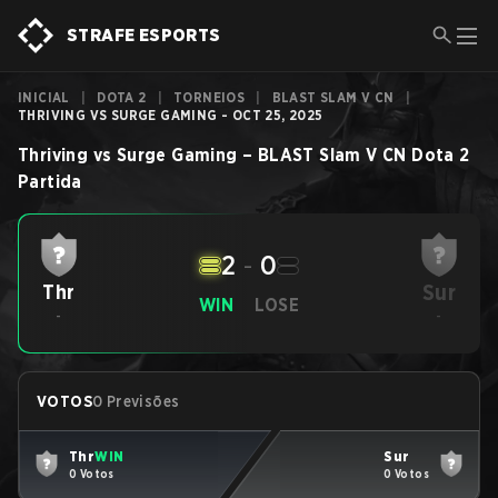
STRAFE ESPORTS
INICIAL
|
DOTA 2
|
TORNEIOS
|
BLAST SLAM V CN
|
THRIVING VS SURGE GAMING - OCT 25, 2025
Thriving
vs
Surge Gaming
–
BLAST Slam V CN
Dota 2
Partida
2
-
0
Sur
Thr
WIN
LOSE
-
-
VOTOS
0 Previsões
Thr
WIN
Sur
0 Votos
0 Votos