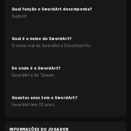
Qual função o
SwordArt
desempenha?
Support
Qual é o nome do
SwordArt
?
O nome real do
SwordArt
é
Shuochieh Hu
.
De onde é o
SwordArt
?
SwordArt
é de
Taiwan
.
Quantos anos tem o
SwordArt
?
SwordArt
tem
30
anos.
INFORMAÇÕES DO JOGADOR