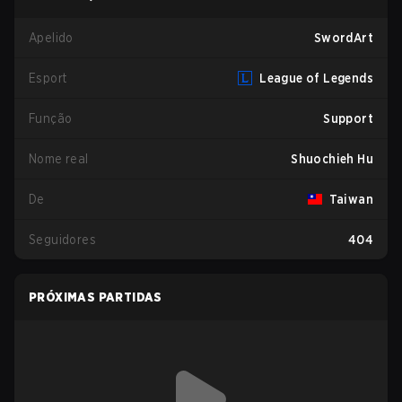
Apelido
SwordArt
Esport
League of Legends
Função
Support
Nome real
Shuochieh Hu
De
Taiwan
Seguidores
404
PRÓXIMAS PARTIDAS