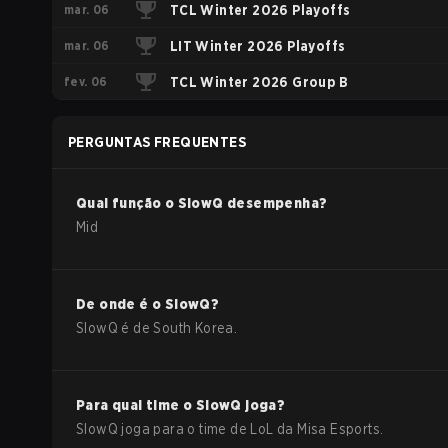
mar. 06
2026
TCL Winter 2026 Playoffs
mar. 06
LIT Winter 2026 Playoffs
fev. 06
TCL Winter 2026 Group B
PERGUNTAS FREQUENTES
Qual função o
SlowQ
desempenha?
Mid
De onde é o
SlowQ
?
SlowQ
é de
South Korea
.
Para qual time o
SlowQ
joga?
SlowQ
joga para o time de
LoL
da
Misa Esports
.