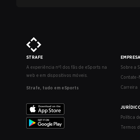
STRAFE
EMPRES
A experiência nº1 dos fãs de eSports na
Sobre a S
web e em dispositivos móveis.
Contate-
Carreira
Strafe, tudo em eSports
JURÍDIC
Política 
Termos d