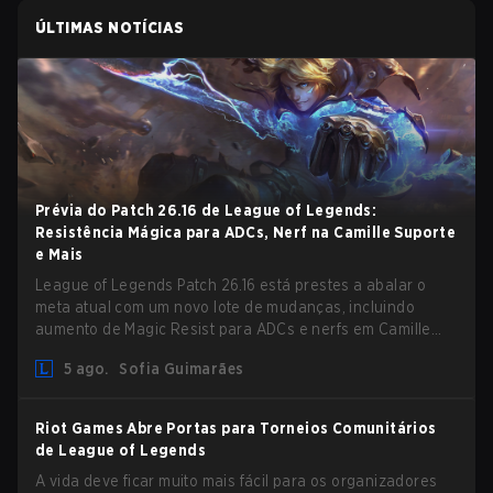
ÚLTIMAS NOTÍCIAS
Prévia do Patch 26.16 de League of Legends:
Resistência Mágica para ADCs, Nerf na Camille Suporte
e Mais
League of Legends Patch 26.16 está prestes a abalar o
meta atual com um novo lote de mudanças, incluindo
aumento de Magic Resist para ADCs e nerfs em Camille
que podem impactar sua presença no support.
5 ago.
Sofia Guimarães
Riot Games Abre Portas para Torneios Comunitários
de League of Legends
A vida deve ficar muito mais fácil para os organizadores