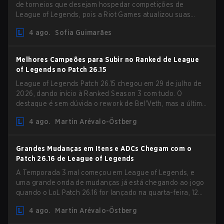
de torneios que desejam hospedar competições de
League of Legends, pois a Riot Games atualizou suas
Diretrizes de Competições Comunitárias. As mudanças
4 ago.
Sofia Guimarães
removem várias restrições desatualizadas.
Melhores Campeões para Subir no Ranked de League
of Legends no Patch 26.15
League of Legends Patch 26.15 chegou em 29 de julho de
2026, dando início à Ranked Season 3 com tudo. O
destaque é sem dúvida o rework de Bel'Veth, mas a última
atualização também trouxe algumas mudanças
4 ago.
Martin Arévalo-Östberg
necessárias em picks que estavam overperforming. Com
um ranked slate fresco e um meta em mudança, aqui estão
os melhores campeões para subir no ranked no LoL Patch
Grandes Mudanças em Itens e ADCs Chegam com o
26.15.
Patch 26.16 de League of Legends
A Temporada 3 mal começou em League of Legends, e
uma grande onda de mudanças já está chegando ao jogo
quando o LoL Patch 26.16 for lançado na quarta-feira, 12
de agosto. Entre os destaques do novo patch estarão
4 ago.
Martin Arévalo-Östberg
mudanças em Resistência Mágica (MR) para praticamente
todos os ADCs do jogo, na tentativa de lidar com o