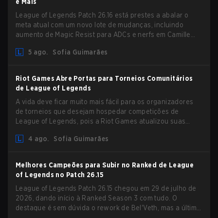
e Mais
League of Legends Patch 26.16 está prestes a abalar o
meta atual com um novo lote de mudanças, incluindo
aumento de Magic Resist para ADCs e nerfs em Camille
que podem impactar sua presença no support.
5 ago.
Sofia Guimarães
Riot Games Abre Portas para Torneios Comunitários
de League of Legends
A vida deve ficar muito mais fácil para os organizadores
de torneios que desejam hospedar competições de
League of Legends, pois a Riot Games atualizou suas
Diretrizes de Competições Comunitárias. As mudanças
4 ago.
Sofia Guimarães
removem várias restrições desatualizadas.
Melhores Campeões para Subir no Ranked de League
of Legends no Patch 26.15
League of Legends Patch 26.15 chegou em 29 de julho de
2026, dando início à Ranked Season 3 com tudo. O
destaque é sem dúvida o rework de Bel'Veth, mas a última
atualização também trouxe algumas mudanças