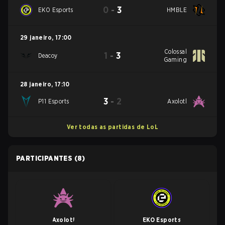
0
-
3
EKO Esports
HMBLE
29 janeiro
,
17:00
Colossal
1
-
3
Deacoy
Gaming
28 janeiro
,
17:10
3
-
2
P11 Esports
Axolotl
Ver todas as partidas de LoL
PARTICIPANTES
(8)
Axolotl
EKO Esports