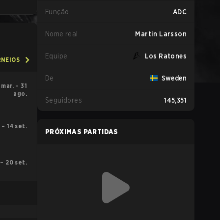
Função
ADC
Nome real
Martin Larsson
Equipe
Los Ratones
RNEIOS
De
Sweden
 mar. – 31
ago.
Seguidores
145,351
. – 14 set.
PRÓXIMAS PARTIDAS
 – 20 set.