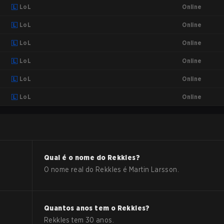
Online
LoL
Online
LoL
Online
LoL
Online
LoL
Online
LoL
Online
LoL
Qual é o nome do
Rekkles
?
O nome real do
Rekkles
é
Martin Larsson
.
Quantos anos tem o
Rekkles
?
Rekkles
tem
30
anos.