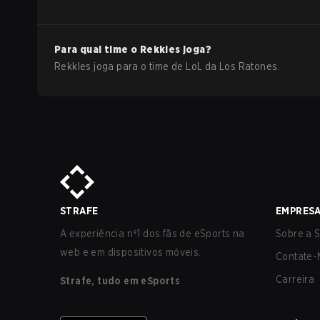
Para qual time o
Rekkles
joga?
Rekkles
joga para o time de
LoL
da
Los Ratones
.
STRAFE
EMPRES
A experiência nº1 dos fãs de eSports na
Sobre a S
web e em dispositivos móveis.
Contate-
Carreira
Strafe, tudo em eSports