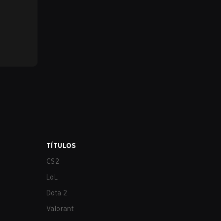
TÍTULOS
CS2
LoL
Dota 2
Valorant