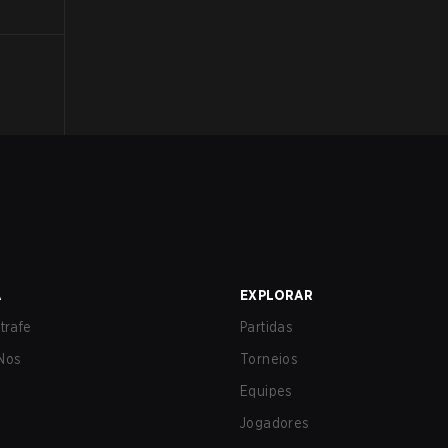
A
EXPLORAR
trafe
Partidas
Nos
Torneios
Equipes
Jogadores