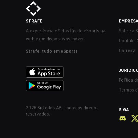
STRAFE
EMPRES
A experiência nº1 dos fãs de eSports na
Sobre a S
web e em dispositivos móveis.
Contate-
Carreira
Strafe, tudo em eSports
JURÍDIC
Política 
Termos d
2026
Sidledes AB. Todos os direitos
SIGA
reservados.