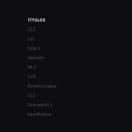
TÍTULOS
CS2
LoL
Dota 2
Valorant
R6:S
CoD
Rocket League
SC2
Overwatch 2
Hearthstone