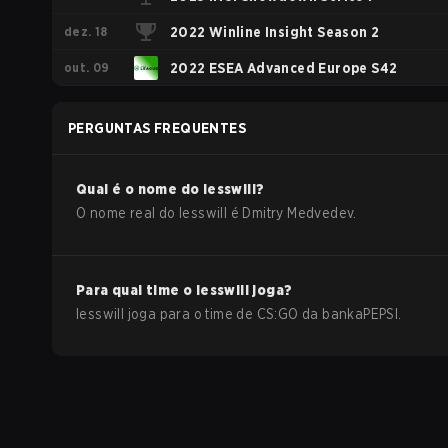
dez. 18
2022 Winline Insight Season 2
out. 09
2022 ESEA Advanced Europe S42
PERGUNTAS FREQUENTES
Qual é o nome do
lesswill
?
O nome real do
lesswill
é
Dmitry Medvedev
.
Para qual time o
lesswill
joga?
lesswill
joga para o time de
CS:GO
da
bankaPEPSI
.