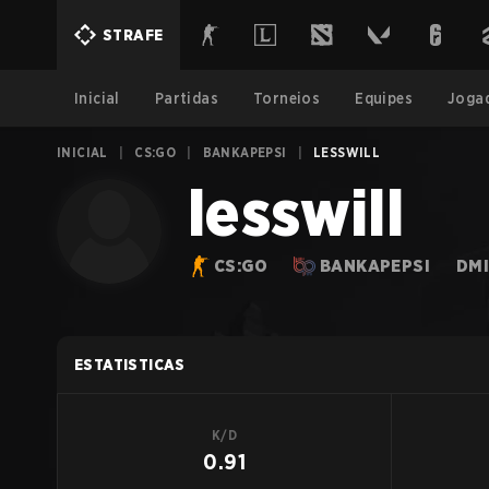
STRAFE
Inicial
Partidas
Torneios
Equipes
Joga
INICIAL
|
CS:GO
|
BANKAPEPSI
|
LESSWILL
lesswill
CS:GO
BANKAPEPSI
DMI
ESTATISTICAS
K/D
0.91