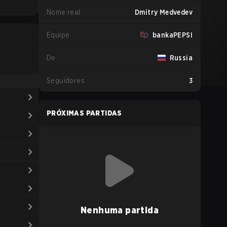
Nome real
Dmitry Medvedev
Equipe
bankaPEPSI
De
Russia
Seguidores
3
PRÓXIMAS PARTIDAS
Nenhuma partida