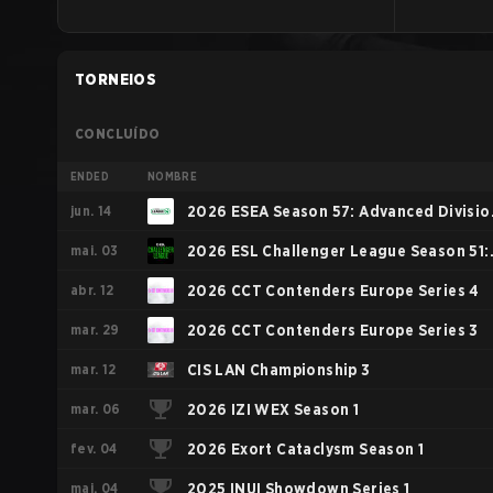
TORNEIOS
CONCLUÍDO
ENDED
NOMBRE
jun. 14
2026 ESEA Season 57: Advanced Divisio
mai. 03
- Europe
2026 ESL Challenger League Season 51:
abr. 12
Europe - Cup #4
2026 CCT Contenders Europe Series 4
mar. 29
2026 CCT Contenders Europe Series 3
mar. 12
CIS LAN Championship 3
mar. 06
2026 IZI WEX Season 1
fev. 04
2026 Exort Cataclysm Season 1
mai. 04
2025 INUI Showdown Series 1