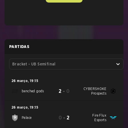
PARTIDAS
Bracket - UB Semifinal
26 março
,
19:15
CYBERSHOKE
2
-
0
benched gods
Prospects
26 março
,
19:15
Fire Flux
0
-
2
Palace
Esports