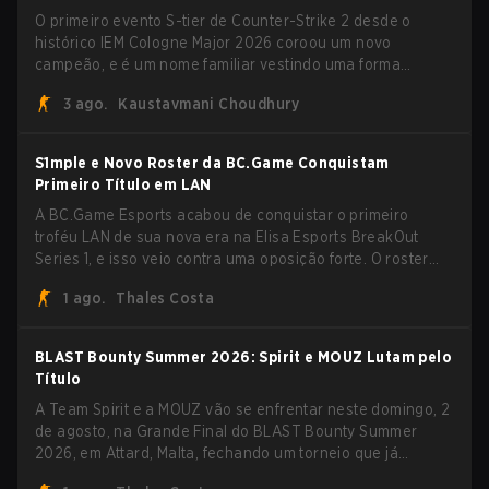
O primeiro evento S-tier de Counter-Strike 2 desde o
histórico IEM Cologne Major 2026 coroou um novo
campeão, e é um nome familiar vestindo uma forma
desconhecida. MOUZ, recém-saído de roster moves e role
3 ago.
Kaustavmani Choudhury
shuffles, avançou pela Team Spirit em uma série
dominante por 3-1 para erguer o troféu do BLAST Bounty
Summer 2026.
S1mple e Novo Roster da BC.Game Conquistam
Primeiro Título em LAN
A BC.Game Esports acabou de conquistar o primeiro
troféu LAN de sua nova era na Elisa Esports BreakOut
Series 1, e isso veio contra uma oposição forte. O roster
revigorado passou por cima da competição, encerrando a
1 ago.
Thales Costa
campanha com cinco vitórias seguidas e uma varrida
limpa de 2-0 na final.
BLAST Bounty Summer 2026: Spirit e MOUZ Lutam pelo
Título
A Team Spirit e a MOUZ vão se enfrentar neste domingo, 2
de agosto, na Grande Final do BLAST Bounty Summer
2026, em Attard, Malta, fechando um torneio que já
entregou várias surpresas pelo caminho.