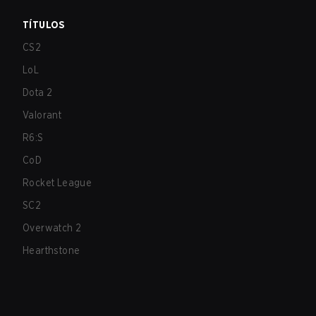
TÍTULOS
CS2
LoL
Dota 2
Valorant
R6:S
CoD
Rocket League
SC2
Overwatch 2
Hearthstone