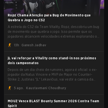
Ropz Chama Atenção para Bug de Movimento que
Quebra o Jogo no CS2
A estrela do CS2 da Team Vitality, Ropz, descobriu um bug
de movimento que quebra o jogo. Isso permite que os
jogadores alcancem velocidades extremas explorando o
sistema subtick.
13h
Ganesh Jadhav
jL vai reforçar a Vitality como stand-in nos próximos
dois campeonatos
Depois de um dia cheio de rumores, agora é oficial: o ex-
jogador da Natus Vincere e MVP de Major no Counter-
Strike 2, Justinas "jL" Lekavičius, vai vestir a camisa da
Team Vitality na BLAST Open Porto e na PGL Masters
5 ago.
Kaustavmani Choudhury
Bucharest.
MOUZ Vence BLAST Bounty Summer 2026 Contra Team
Spirit