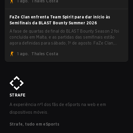
1 ago.
Thales Costa
FaZe Clan enfrenta Team Spirit para dar início às
Semifinais da BLAST Bounty Summer 2026
A fase de quartas de final do BLAST Bounty Season 2 foi
concluída em Malta, e as partidas das semifinais estão
agora definidas para sábado, 1º de agosto. FaZe Clan,
Team Spirit, Astralis e MOUZ são os quatro sobreviventes
1 ago.
Thales Costa
ainda lutando pelo troféu, enquanto paiN Gaming se
tornou a última equipe eliminada da chave.
STRAFE
A experiência nº1 dos fãs de eSports na web e em
dispositivos móveis.
Strafe, tudo em eSports