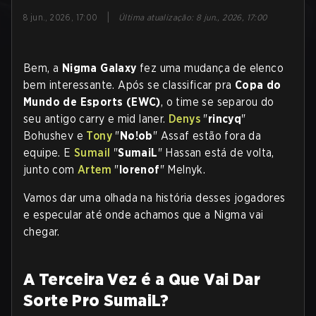
|
8 jun., 2026, 17:00
Última atualização
:
8 jun., 2026, 17:00
Bem, a
Nigma Galaxy
fez uma mudança de elenco
bem interessante. Após se classificar pra
Copa do
Mundo de Esports (EWC)
, o time se separou do
seu antigo carry e mid laner.
Denys
"
rincyq
"
Bohushev e
Tony
"
No!ob
" Assaf estão fora da
equipe. E
Sumail
"
SumaiL
" Hassan está de volta,
junto com
Artem
"
lorenof
" Melnyk.
Vamos dar uma olhada na história desses jogadores
e especular até onde achamos que a Nigma vai
chegar.
A Terceira Vez é a Que Vai Dar
Sorte Pro SumaiL?