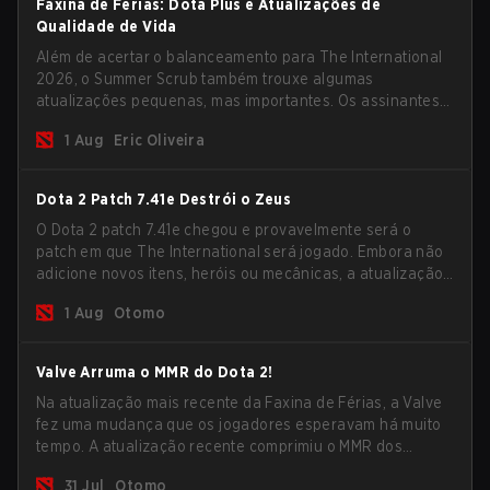
Faxina de Férias: Dota Plus e Atualizações de
Qualidade de Vida
Além de acertar o balanceamento para The International
2026, o Summer Scrub também trouxe algumas
atualizações pequenas, mas importantes. Os assinantes
do Dota Plus receberam uma nova tela de breakdown
1 Aug
Eric Oliveira
pós-jogo e agora todos os jogadores podem vincular
teclas de atalho para unidades não-herói
separadamente.
Dota 2 Patch 7.41e Destrói o Zeus
O Dota 2 patch 7.41e chegou e provavelmente será o
patch em que The International será jogado. Embora não
adicione novos itens, heróis ou mecânicas, a atualização
mais recente ajuda bastante a resolver alguns dos
1 Aug
Otomo
maiores problemas do jogo.
Valve Arruma o MMR do Dota 2!
Na atualização mais recente da Faxina de Férias, a Valve
fez uma mudança que os jogadores esperavam há muito
tempo. A atualização recente comprimiu o MMR dos
jogadores no ranking Imortal.
31 Jul
Otomo