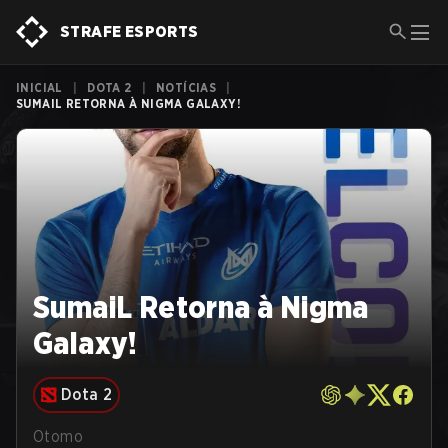
STRAFE ESPORTS
INICIAL
|
DOTA 2
|
NOTÍCIAS
|
SUMAIL RETORNA À NIGMA GALAXY!
SumaiL Retorna à Nigma
Galaxy!
Dota 2
Otomo