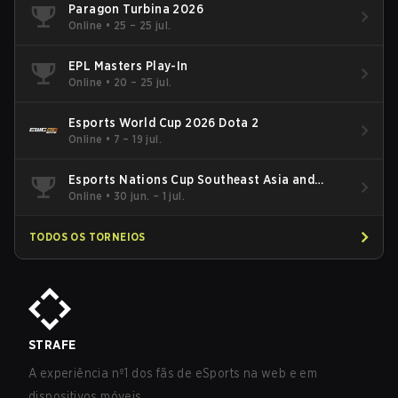
Paragon Turbina 2026
Online
•
25 – 25 jul.
EPL Masters Play-In
Online
•
20 – 25 jul.
Esports World Cup 2026 Dota 2
Online
•
7 – 19 jul.
Esports Nations Cup Southeast Asia and
Oceania Qualifier
Online
•
30 jun. – 1 jul.
TODOS OS TORNEIOS
STRAFE
A experiência nº1 dos fãs de eSports na web e em
dispositivos móveis.