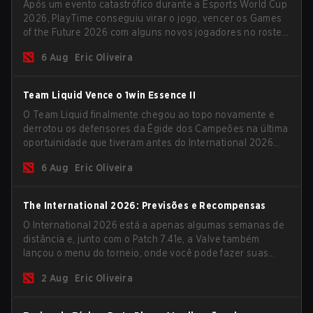
Após um evento catastrófico durante a Esports World Cup
2026, PlayTime conseguiu virar o jogo, vencer os Games
of the Future 2026 com alguns novos jogadores no roster
e levar uma grande premiação para casa antes do início
6 Aug
Eric Oliveira
da nova temporada.
Team Liquid Vence o 1win Essence II
O Team Liquid finalmente chegou ao topo novamente e
derrotou os defensores da Égide dos Campeões na última
oportuinidade que tiveram antes do International 2026
começar e as equipes avançarem com tudo pra
6 Aug
Eric Oliveira
conquistar uma chance de glória eterna.
The International 2026: Previsões e Recompensas
O International 2026 está a apenas algumas semanas de
distância e, junto com o Patch 7.41e, a Valve também
lançou o menu do torneio, onde você pode fazer suas
previsões para a Fase de Grupos e conferir as
2 Aug
Eric Oliveira
recompensas deste ano.