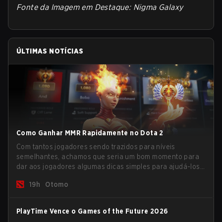
Fonte da Imagem em Destaque: Nigma Galaxy
ÚLTIMAS NOTÍCIAS
Como Ganhar MMR Rapidamente no Dota 2
Com tantos jogadores sendo trazidos para níveis
semelhantes, achamos que seria um bom momento para
dar aos jogadores algumas dicas simples para ajudá-los
a subir na escada do MMR neste momento turbulento.
19h
Otomo
PlayTime Vence o Games of the Future 2026