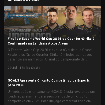
ÚLTIMAS NOTÍCIAS
Final do Esports World Cup 2026 de Counter-Strike 2
Confirmada na Lendária Accor Arena
O Esports World Cup 2026 elevou o nível de sua Grand
Finale, e os fãs de Counter-Strike têm todos os motivos
para ficarem animados. A Final do Campeonato de
Counter-Strike 2 do torneio será realizada na histórica
29 Jul
Thales Costa
Accor Arena de Paris, marcando o capítulo final do maior
evento de esports do mundo.
GOALS Apresenta Circuito Competitivo de Esports
para 2026
Um mês após o lançamento, GOALS já está revelando um
roadmap preliminar para seus planos de um circuito
competitivo em 2026. Para um jogo comercializado em