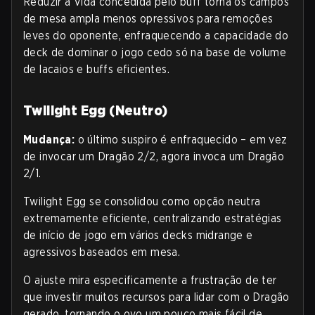
Reduzir a Vida concedida pelo buff torna os campos
de mesa ampla menos opressivos para remoções
leves do oponente, enfraquecendo a capacidade do
deck de dominar o jogo cedo só na base de volume
de lacaios e buffs eficientes.
Twilight Egg (Neutro)
Mudança:
o último suspiro é enfraquecido – em vez
de invocar um Dragão 2/2, agora invoca um Dragão
2/1.
Twilight Egg se consolidou como opção neutra
extremamente eficiente, centralizando estratégias
de início de jogo em vários decks midrange e
agressivos baseados em mesa.
O ajuste mira especificamente a frustração de ter
que investir muitos recursos para lidar com o Dragão
gerado, tornando o ovo um pouco mais fácil de