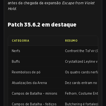
antes da chegada da expansão
Escape from Violet
Hold
.
Patch 35.6.2 em destaque
CATEGORIA
RESUMO
Nerfs
Confront the Tol'vir (Caç
Buffs
Crystallized Leyline volta
Reembolsos de pó
Os quatro cards nerfados 
Atualizações da Arena
Dez cards entram no pool d
Campos de Batalha – minions
Felhorn, Costume Enthusias
Campos de Batalha – feitiços
Butchering é fortalecido,