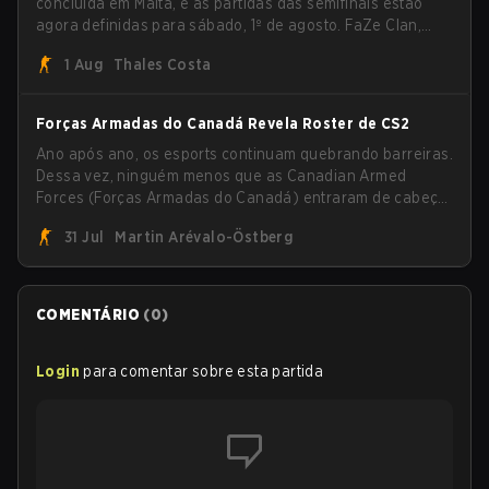
concluída em Malta, e as partidas das semifinais estão
agora definidas para sábado, 1º de agosto. FaZe Clan,
Team Spirit, Astralis e MOUZ são os quatro sobreviventes
1 Aug
Thales Costa
ainda lutando pelo troféu, enquanto paiN Gaming se
tornou a última equipe eliminada da chave.
Forças Armadas do Canadá Revela Roster de CS2
Ano após ano, os esports continuam quebrando barreiras.
Dessa vez, ninguém menos que as Canadian Armed
Forces (Forças Armadas do Canadá) entraram de cabeça
no jogo ao anunciar sua primeira line-up de CS2.
31 Jul
Martin Arévalo-Östberg
COMENTÁRIO
(
0
)
Login
para comentar sobre esta partida