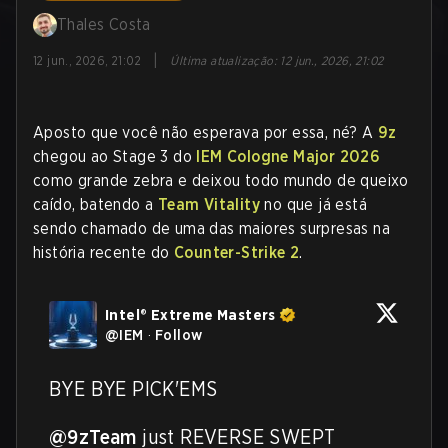
Thales Costa
|
12 jun., 2026, 21:02
Última atualização
:
12 jun., 2026, 21:02
Aposto que você não esperava por essa, né? A
9z
chegou ao Stage 3 do
IEM Cologne Major 2026
como grande zebra e deixou todo mundo de queixo
caído, batendo a
Team Vitality
no que já está
sendo chamado de uma das maiores surpresas na
história recente do
Counter-Strike 2
.
Intel® Extreme Masters
@
IEM
·
Follow
BYE BYE PICK'EMS 

@9zTeam
 just REVERSE SWEPT 