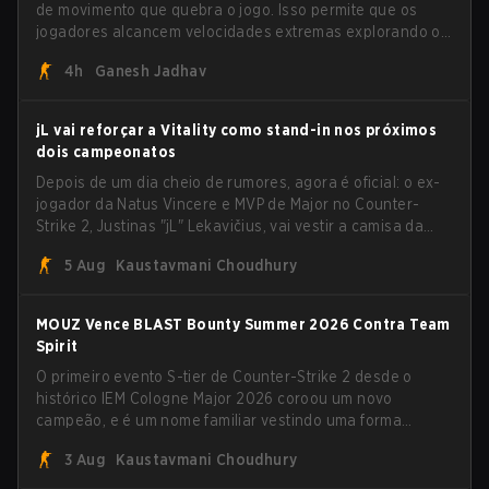
de movimento que quebra o jogo. Isso permite que os
jogadores alcancem velocidades extremas explorando o
sistema subtick.
4h
Ganesh Jadhav
jL vai reforçar a Vitality como stand-in nos próximos
dois campeonatos
Depois de um dia cheio de rumores, agora é oficial: o ex-
jogador da Natus Vincere e MVP de Major no Counter-
Strike 2, Justinas "jL" Lekavičius, vai vestir a camisa da
Team Vitality na BLAST Open Porto e na PGL Masters
5 Aug
Kaustavmani Choudhury
Bucharest.
MOUZ Vence BLAST Bounty Summer 2026 Contra Team
Spirit
O primeiro evento S-tier de Counter-Strike 2 desde o
histórico IEM Cologne Major 2026 coroou um novo
campeão, e é um nome familiar vestindo uma forma
desconhecida. MOUZ, recém-saído de roster moves e role
3 Aug
Kaustavmani Choudhury
shuffles, avançou pela Team Spirit em uma série
dominante por 3-1 para erguer o troféu do BLAST Bounty