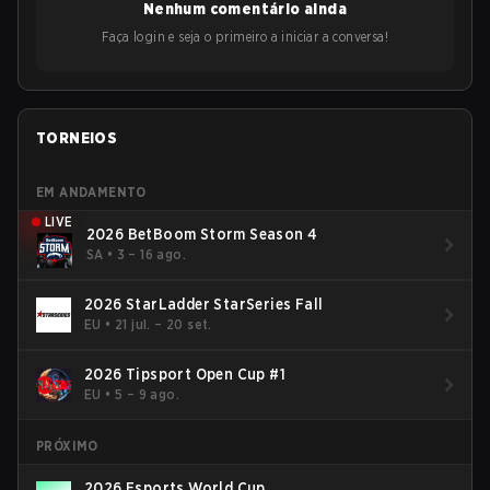
Nenhum comentário ainda
Faça login e seja o primeiro a iniciar a conversa!
TORNEIOS
EM ANDAMENTO
LIVE
2026 BetBoom Storm Season 4
SA
•
3 – 16 ago.
2026 StarLadder StarSeries Fall
EU
•
21 jul. – 20 set.
2026 Tipsport Open Cup #1
EU
•
5 – 9 ago.
PRÓXIMO
2026 Esports World Cup