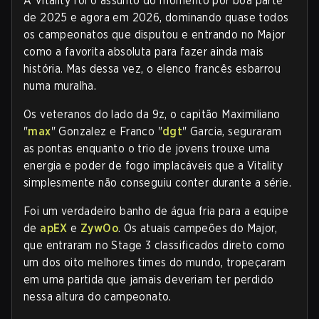
A Vitality foi o assunto do momento por boa parte
de 2025 e agora em 2026, dominando quase todos
os campeonatos que disputou e entrando no Major
como a favorita absoluta para fazer ainda mais
história. Mas dessa vez, o elenco francês esbarrou
numa muralha.
Os veteranos do lado da 9z, o capitão Maximiliano
"
max
" Gonzalez e Franco "
dgt
" Garcia, seguraram
as pontas enquanto o trio de jovens trouxe uma
energia e poder de fogo implacáveis que a Vitality
simplesmente não conseguiu conter durante a série.
Foi um verdadeiro banho de água fria para a equipe
de
apEX
e
ZywOo
. Os atuais campeões do Major,
que entraram no Stage 3 classificados direto como
um dos oito melhores times do mundo, tropeçaram
em uma partida que jamais deveriam ter perdido
nessa altura do campeonato.