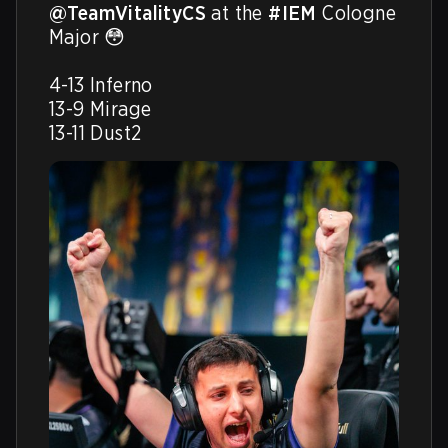
@TeamVitalityCS
 at the 
#IEM
 Cologne 
Major 😳

4-13 Inferno

13-9 Mirage

13-11 Dust2 