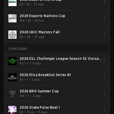
EU
•
12 – 23 ago.
2026 Esports Nations Cup
WA
•
10 – 15 nov.
2026 UKIC Masters Fall
EU
•
20 – 25 ago.
CONCLUÍDO
2026 ESL Challenger League Season 52: Europe
- Cup #2
EU
•
2 – 4 ago.
2026 Elisa BreakOut Series #1
EU
•
1 – 2 ago.
2026 BRO Summer Cup
WA
•
1 – 2 ago.
2026 Stake Pulse Beat I
EU
•
31 jul. – 5 ago.