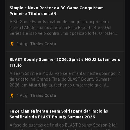
Summer 2026.
S1mple e Novo Roster da BC.Game Conquistam
Primeiro Título em LAN
A BC.Game Esports acabou de conquistar o primeiro
troféu LAN de sua nova era na Elisa Esports BreakOut
Series 1, e isso veio contra uma oposição forte. O roster
revigorado passou por cima da competição, encerrando a
1 Aug
Thales Costa
campanha com cinco vitórias seguidas e uma varrida
limpa de 2-0 na final.
BLAST Bounty Summer 2026: Spirit e MOUZ Lutam pelo
Título
A Team Spirit e a MOUZ vão se enfrentar neste domingo, 2
de agosto, na Grande Final do BLAST Bounty Summer
2026, em Attard, Malta, fechando um torneio que já
entregou várias surpresas pelo caminho.
1 Aug
Thales Costa
FaZe Clan enfrenta Team Spirit para dar início às
Semifinais da BLAST Bounty Summer 2026
A fase de quartas de final do BLAST Bounty Season 2 foi