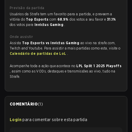
Previsão da partida
Usuários da Strafe tem um favorito para a partida, e preveem a
vitória do
Top Esports
com
68.9%
dos votos a seu favor e
31.1%
dos votos para
Invictus Gaming
.
Onde assistir
Assista
Top Esports vs Invictus Gaming
ao vivo na strafe.com,
Twitch and Youtube. Para assistir a mais partidas como esta, visite o
Calendário de partidas de LoL
.
Acompanhe toda a ação que acontece no
LPL Split 1 2025 Playoffs
, assim como as VODs, destaques e transmissões ao vivo, tudo na
Strafe.
COMENTÁRIO
(
1
)
Login
para comentar sobre esta partida