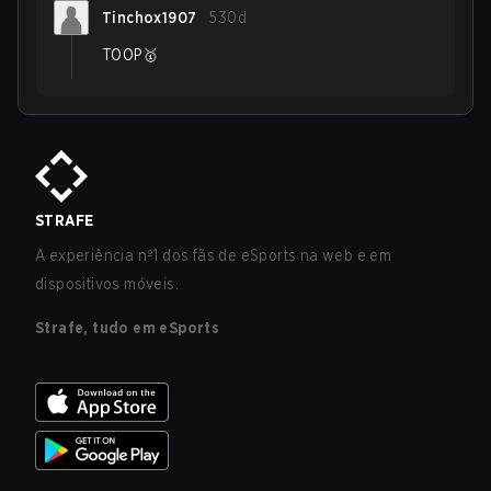
Tinchox1907
530d
TOOP🥇
STRAFE
A experiência nº1 dos fãs de eSports na web e em
dispositivos móveis.
Strafe, tudo em eSports