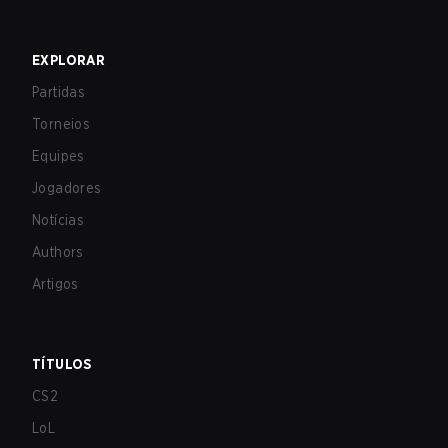
EXPLORAR
Partidas
Torneios
Equipes
Jogadores
Notícias
Authors
Artigos
TÍTULOS
CS2
LoL