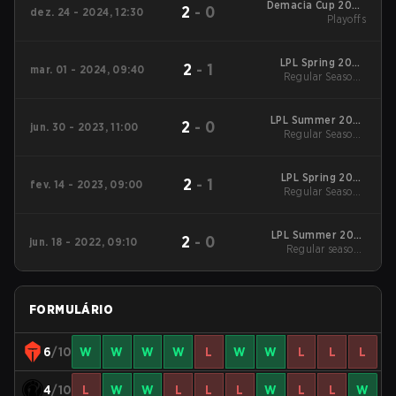
Demacia Cup 2024
2
-
0
dez. 24 - 2024, 12:30
Playoffs
Playoffs
LPL Spring 2024
2
-
1
mar. 01 - 2024, 09:40
Regular Season
Regular Season -
Regular Season
LPL Summer 2023
2
-
0
jun. 30 - 2023, 11:00
Regular Season
Regular Season -
Regular Season
LPL Spring 2023
2
-
1
fev. 14 - 2023, 09:00
Regular Season
Regular Season -
Regular Season
LPL Summer 2022
2
-
0
jun. 18 - 2022, 09:10
Regular Season
Regular season -
Regular season
FORMULÁRIO
6
/10
W
W
W
W
L
W
W
L
L
L
4
/10
L
W
W
L
L
L
W
L
L
W