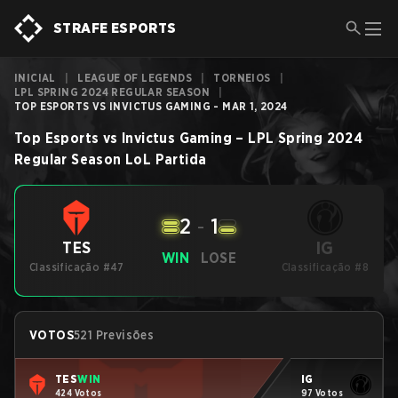
STRAFE ESPORTS
INICIAL
|
LEAGUE OF LEGENDS
|
TORNEIOS
|
LPL SPRING 2024 REGULAR SEASON
|
TOP ESPORTS VS INVICTUS GAMING - MAR 1, 2024
Top Esports
vs
Invictus Gaming
–
LPL Spring 2024
Regular Season
LoL
Partida
2
-
1
IG
TES
WIN
LOSE
Classificação #47
Classificação #8
VOTOS
521 Previsões
TES
WIN
IG
424 Votos
97 Votos