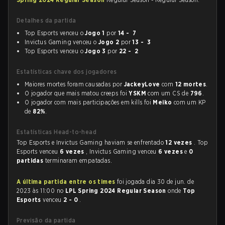
Detalhes da partida
Top Esports venceu o
Jogo 1
por
14 - 7
Invictus Gaming venceu o
Jogo 2
por
13 - 3
Top Esports venceu o
Jogo 3
por
22 - 2
Estatísticas chave dos jogadores
Maiores mortes foram causadas por
JackeyLove
com
12 mortes
.
O jogador que mais matou creeps foi
YSKM
com um CS de
796
.
O jogador com mais participações em kills foi
Meiko
com um KP
de
82%
.
Estatísticas Head-to-head
Top Esports e Invictus Gaming haviam se enfrentado
12 vezes
. Top
Esports venceu
6 vezes
, Invictus Gaming venceu
6 vezes
e
0
partidas
terminaram empatadas.
A última partida entre os times
foi jogada dia 30 de jun. de
2023 às 11:00 no
LPL Spring 2024 Regular Season
onde
Top
Esports
venceu
2 - 0
.
Previsão da partida