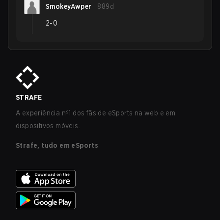
SmokeyAwper
889d
2-0
STRAFE
A experiência nº1 dos fãs de eSports na web e em
dispositivos móveis.
Strafe, tudo em eSports