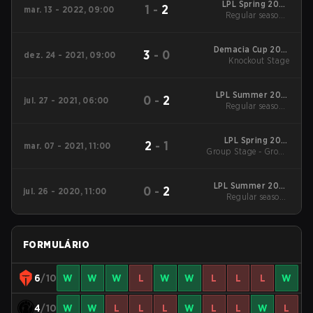
LPL Spring 2022
1
-
2
mar. 13 - 2022, 09:00
Regular season
Regular season -
Regular season
Demacia Cup 2021
3
-
0
dez. 24 - 2021, 09:00
Knockout Stage
Knockout Stage
LPL Summer 2021
0
-
2
jul. 27 - 2021, 06:00
Regular season
Regular season -
Regular season
LPL Spring 2021
2
-
1
mar. 07 - 2021, 11:00
Group Stage - Group
Regular
Stage
LPL Summer 2020
0
-
2
jul. 26 - 2020, 11:00
Regular Season
Regular season -
Regular season
FORMULÁRIO
6
/10
W
W
W
L
W
W
L
L
L
W
4
/10
W
W
L
L
L
W
L
L
W
L