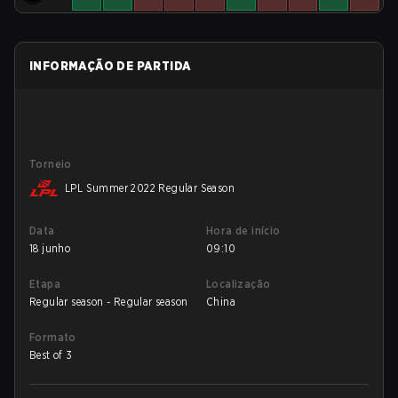
INFORMAÇÃO DE PARTIDA
Torneio
LPL Summer 2022 Regular Season
Data
Hora de início
18 junho
09:10
Etapa
Localização
Regular season - Regular season
China
Formato
Best of 3