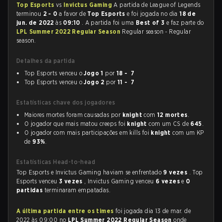
Top Esports
vs
Invictus Gaming
A partida de League of Legends
terminou
2 - 0
a favor de
Top Esports
e foi jogada no dia
18 de
jun. de 2022
às
09:10
. A partida foi uma
Best of 3
e faz parte do
LPL Summer 2022 Regular Season
Regular season - Regular
season.
Detalhes da partida
Top Esports venceu o
Jogo 1
por
18 - 7
Top Esports venceu o
Jogo 2
por
11 - 7
Estatísticas chave dos jogadores
Maiores mortes foram causadas por
knight
com
12 mortes
.
O jogador que mais matou creeps foi
knight
com um CS de
645
.
O jogador com mais participações em kills foi
knight
com um KP
de
93%
.
Estatísticas Head-to-head
Top Esports e Invictus Gaming haviam se enfrentado
9 vezes
. Top
Esports venceu
3 vezes
, Invictus Gaming venceu
6 vezes
e
0
partidas
terminaram empatadas.
A última partida entre os times
foi jogada dia 13 de mar. de
2022 às 09:00 no
LPL Summer 2022 Regular Season
onde