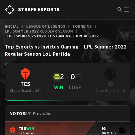
STRAFE ESPORTS
INICIAL
|
LEAGUE OF LEGENDS
|
TORNEIOS
|
LPL SUMMER 2022 REGULAR SEASON
|
TOP ESPORTS VS INVICTUS GAMING - JUN 18, 2022
Top Esports
vs
Invictus Gaming
–
LPL Summer 2022
Regular Season
LoL
Partida
2
-
0
IG
TES
WIN
LOSE
Classificação #51
Classificação #6
VOTOS
691 Previsões
TES
WIN
IG
595 Votos
96 Votos