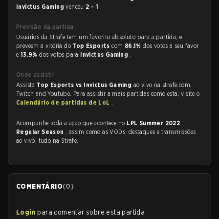
Invictus Gaming
venceu
2 - 1
.
Previsão da partida
Usuários da Strafe tem um favorito absoluto para a partida, e
preveem a vitória do
Top Esports
com
86.1%
dos votos a seu favor
e
13.9%
dos votos para
Invictus Gaming
.
Onde assistir
Assista
Top Esports vs Invictus Gaming
ao vivo na strafe.com,
Twitch and Youtube. Para assistir a mais partidas como esta, visite o
Calendário de partidas de LoL
.
Acompanhe toda a ação que acontece no
LPL Summer 2022
Regular Season
, assim como as VODs, destaques e transmissões
ao vivo, tudo na Strafe.
COMENTÁRIO
(
0
)
Login
para comentar sobre esta partida