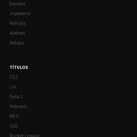
Equipes
Jogadores
Notícias
Authors
Artigos
TÍTULOS
CS2
LoL
Dota 2
Valorant
R6:S
CoD
Rocket League