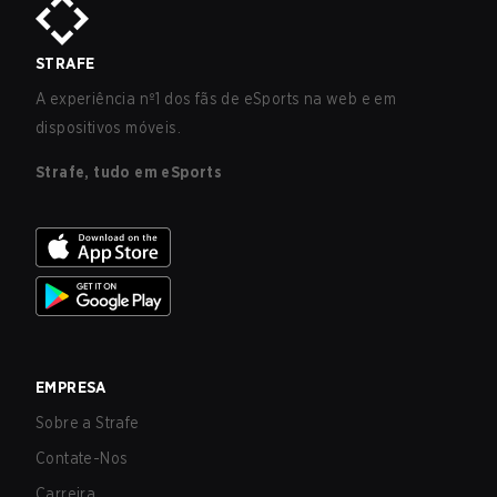
STRAFE
A experiência nº1 dos fãs de eSports na web e em
dispositivos móveis.
Strafe, tudo em eSports
EMPRESA
Sobre a Strafe
Contate-Nos
Carreira