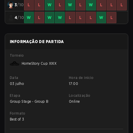
3
/10
L
L
W
L
W
L
W
L
L
L
4
/10
W
L
W
W
L
L
L
W
L
INFORMAÇÃO DE PARTIDA
Torneio
HomeStory Cup XXIX
Data
Hora de início
03 julho
17:00
Etapa
Localização
Group Stage - Group B
Online
Formato
Best of 3