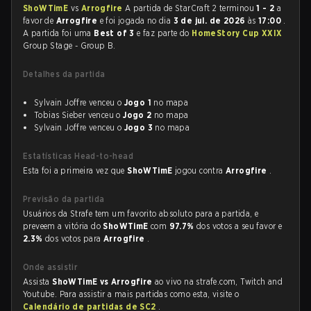
ShoWTimE
vs
Arrogfire
A partida de StarCraft 2 terminou
1 - 2
a
favor de
Arrogfire
e foi jogada no dia
3 de jul. de 2026
às
17:00
.
A partida foi uma
Best of 3
e faz parte do
HomeStory Cup XXIX
Group Stage - Group B.
Detalhes da partida
Sylvain Joffre venceu o
Jogo 1
no mapa
Tobias Sieber venceu o
Jogo 2
no mapa
Sylvain Joffre venceu o
Jogo 3
no mapa
Estatísticas Head-to-head
Esta foi a primeira vez que
ShoWTimE
jogou contra
Arrogfire
.
Previsão da partida
Usuários da Strafe tem um favorito absoluto para a partida, e
preveem a vitória do
ShoWTimE
com
97.7%
dos votos a seu favor e
2.3%
dos votos para
Arrogfire
.
Onde assistir
Assista
ShoWTimE vs Arrogfire
ao vivo na strafe.com, Twitch and
Youtube. Para assistir a mais partidas como esta, visite o
Calendário de partidas de SC2
.