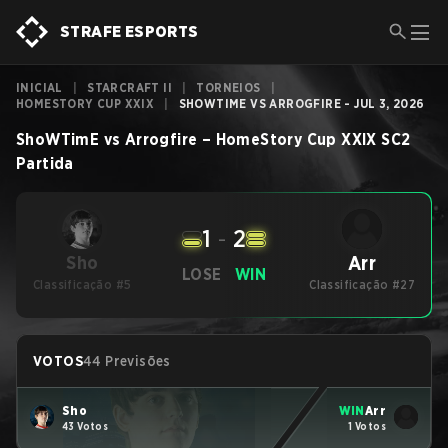
STRAFE ESPORTS
INICIAL
|
STARCRAFT II
|
TORNEIOS
|
HOMESTORY CUP XXIX
|
SHOWTIME VS ARROGFIRE - JUL 3, 2026
ShoWTimE
vs
Arrogfire
–
HomeStory Cup XXIX
SC2
Partida
1
-
2
Arr
Sho
LOSE
WIN
Classificação #5
Classificação #27
VOTOS
44 Previsões
Sho
WIN
Arr
43 Votos
1 Votos