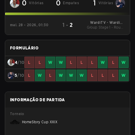
0
0
1
Vitórias
Empates
Vitórias
WardiTV - WardiTV
1
-
2
mai. 28 - 2026, 01:30
Group Stage 1 - Round
Championship
1
FORMULÁRIO
4
/10
L
L
W
W
L
L
L
W
L
W
5
/10
L
W
L
W
W
W
L
L
L
W
INFORMAÇÃO DE PARTIDA
Torneio
HomeStory Cup XXIX