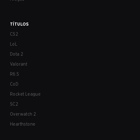
TÍTULOS
CS2
LoL
Dota 2
Valorant
R6:S
CoD
Rocket League
SC2
Overwatch 2
Hearthstone