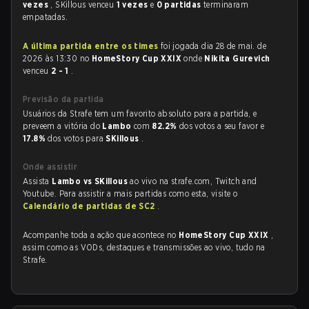
vezes
, SKillous venceu
1 vezes
e
0 partidas
terminaram
empatadas.
A última partida entre os times
foi jogada dia 28 de mai. de
2026 às 13:30 no
HomeStory Cup XXIX
onde
Nikita Gurevich
venceu
2 - 1
.
Previsão da partida
Usuários da Strafe tem um favorito absoluto para a partida, e
preveem a vitória do
Lambo
com
82.2%
dos votos a seu favor e
17.8%
dos votos para
SKillous
.
Onde assistir
Assista
Lambo vs SKillous
ao vivo na strafe.com, Twitch and
Youtube. Para assistir a mais partidas como esta, visite o
Calendário de partidas de SC2
.
Acompanhe toda a ação que acontece no
HomeStory Cup XXIX
,
assim como as VODs, destaques e transmissões ao vivo, tudo na
Strafe.