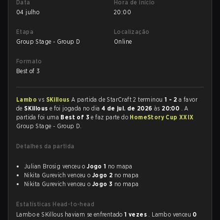
Data
Hora de início
04 julho
20:00
Etapa
Localização
Group Stage - Group D
Online
Formato
Best of 3
Lambo
vs
SKillous
A partida de StarCraft 2 terminou
1 - 2
a favor
de
SKillous
e foi jogada no dia
4 de jul. de 2026
às
20:00
. A
partida foi uma
Best of 3
e faz parte do
HomeStory Cup XXIX
Group Stage - Group D.
Detalhes da partida
Julian Brosig venceu o
Jogo 1
no mapa
Nikita Gurevich venceu o
Jogo 2
no mapa
Nikita Gurevich venceu o
Jogo 3
no mapa
Estatísticas Head-to-head
Lambo e SKillous haviam se enfrentado
1 vezes
. Lambo venceu
0