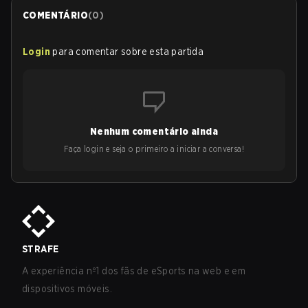
COMENTÁRIO
(
0
)
Login
para comentar sobre esta partida
Nenhum comentário ainda
Faça login e seja o primeiro a iniciar a conversa!
STRAFE
A experiência nº1 dos fãs de eSports na web e em
dispositivos móveis.