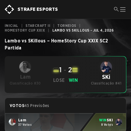
STRAFE ESPORTS
INICIAL
|
STARCRAFT II
|
TORNEIOS
|
HOMESTORY CUP XXIX
|
LAMBO VS SKILLOUS - JUL 4, 2026
Lambo
vs
SKillous
–
HomeStory Cup XXIX
SC2
Partida
1
-
2
SKi
Lam
LOSE
WIN
Classificação #30
Classificação #41
VOTOS
45 Previsões
Lam
WIN
SKi
37 Votos
8 Votos