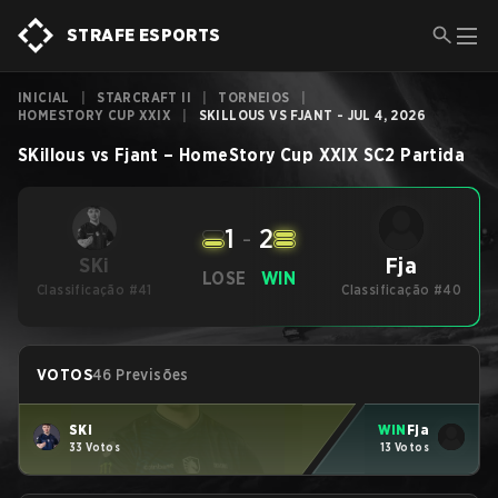
STRAFE ESPORTS
INICIAL
|
STARCRAFT II
|
TORNEIOS
|
HOMESTORY CUP XXIX
|
SKILLOUS VS FJANT - JUL 4, 2026
SKillous
vs
Fjant
–
HomeStory Cup XXIX
SC2
Partida
1
-
2
Fja
SKi
LOSE
WIN
Classificação #41
Classificação #40
VOTOS
46 Previsões
SKi
WIN
Fja
33 Votos
13 Votos