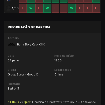
3
/10
L
W
L
W
L
L
W
L
L
L
INFORMAÇÃO DE PARTIDA
Torneio
HomeStory Cup XXIX
Data
Hora de início
04 julho
19:20
Etapa
Localização
Group Stage - Group D
Online
Formato
Best of 3
SKillous
vs
Fjant
A partida de StarCraft 2 terminou
1 - 2
a favor de