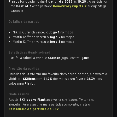
Fjant
e foi jogada no dia
4 de jul. de 2026
às
19:20
. A partida foi
uma
Best of 3
e faz parte do
HomeStory Cup XXIX
Group Stage
- Group D.
Detalhes da partida
Nikita Gurevich venceu o
Jogo 1
no mapa
Martin Koffman venceu o
Jogo 2
no mapa
Martin Koffman venceu o
Jogo 3
no mapa
Estatísticas Head-to-head
Esta foi a primeira vez que
SKillous
jogou contra
Fjant
.
Previsão da partida
Usuários da Strafe tem um favorito claro para a partida, e preveem a
vitória do
SKillous
com
71.7%
dos votos a seu favor e
28.3%
dos
votos para
Fjant
.
Onde assistir
Assista
SKillous vs Fjant
ao vivo na strafe.com, Twitch and
Youtube. Para assistir a mais partidas como esta, visite o
Calendário de partidas de SC2
.