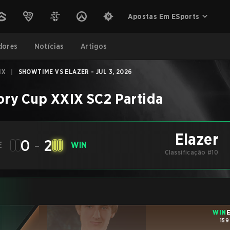
Apostas Em ESports
dores
Notícias
Artigos
IX
|
SHOWTIME VS ELAZER - JUL 3, 2026
ry Cup XXIX
SC2
Partida
Elazer
0
-
2
E
WIN
Classificação #10
WIN
E
159