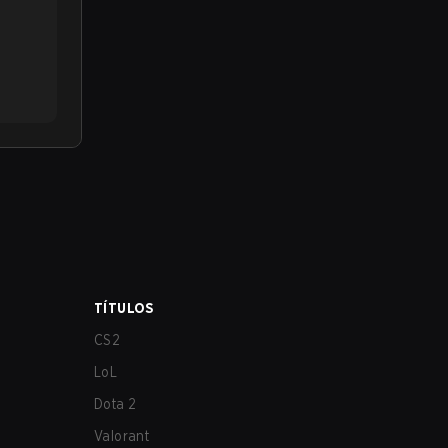
TÍTULOS
CS2
LoL
Dota 2
Valorant