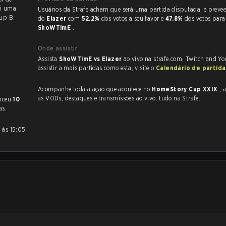
oi uma
Usuários da Strafe acham que será uma partida disputada, e preveem a vitória
up B.
do
Elazer
com
52.2%
dos votos a seu favor e
47.8%
dos votos para
ShoWTimE
.
Onde assistir
Assista
ShoWTimE vs Elazer
ao vivo na strafe.com, Twitch and Yo
assistir a mais partidas como esta, visite o
Calendário de partid
Acompanhe toda a ação que acontece no
HomeStory Cup XXIX
, a
as VODs, destaques e transmissões ao vivo, tudo na Strafe.
nceu
10
as.