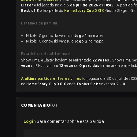
Elazer
e foi jogada no dia
3 de jul. de 2026
às
18:45
. A partida f
Best of 3
e faz parte do
HomeStory Cup XXIX
Group Stage - Gro
Detalhes da partida
Mikołaj Ogonowski venceu o
Jogo 1
no mapa
Mikołaj Ogonowski venceu o
Jogo 2
no mapa
Estatísticas Head-to-head
ShoWTimE e Elazer haviam se enfrentado
22 vezes
. ShoWTimE ve
vezes
, Elazer venceu
12 vezes
e
0 partidas
terminaram empatad
A última partida entre os times
foi jogada dia 30 de jul. de 2022 às 15:05
no
HomeStory Cup XXIX
onde
Tobias Sieber
venceu
2 - 0
.
COMENTÁRIO
(
0
)
Login
para comentar sobre esta partida