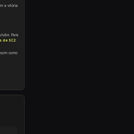
utube. Para
as de SC2
.
ssim como