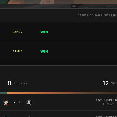
DADOS DE PARTIDOS LI
WIN
GAME
2
WIN
GAME
1
0
12
Empates
Vit
TeamLiquid St
2
-
0
Bracket -
TeamLiquid St