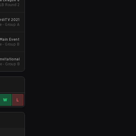
 LB Round 2
rdiTV 2021
e - Group A
Main Event
e - Group B
nvitational
e - Group B
W
L