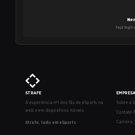
Nen
Faça login e
STRAFE
EMPRES
A experiência nº1 dos fãs de eSports na
Sobre a S
web e em dispositivos móveis.
Contate-
Carreira
Strafe, tudo em eSports