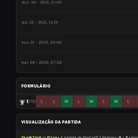
dez. 04 - 2021, 01:00
jan. 23 - 2021, 12:35
nov. 01 - 2020, 05:00
mai. 08 - 2020, 07:00
FORMULÁRIO
3
/10
L
L
W
L
W
L
W
L
VISUALIZAÇÃO DA PARTIDA
ShoWTimE
vs
Elazer
A partida de StarCraft 2 terminou
0 - 2
a fav