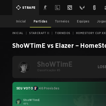
STRAFE
Inicial
Partidas
Torneios
Equipes
Joga
INICIAL
|
STARCRAFT II
|
TORNEIOS
|
HOMESTORY CUP XX
ShoWTimE
vs
Elazer
–
HomeSto
ShoWTimE
LOS
Classificação #5
SEU VOTO
46 Previsões
ShoWTimE
48%