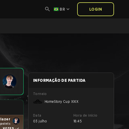
BR
LOGIN
INFORMAÇÃO DE PARTIDA
Torneio
HomeStory Cup XXIX
Data
Hora de início
lazer
03 julho
18:45
 points
VOTED