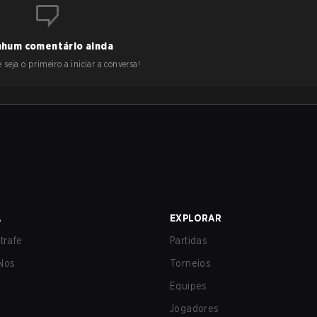
hum comentário ainda
 seja o primeiro a iniciar a conversa!
A
EXPLORAR
trafe
Partidas
Nos
Torneios
Equipes
Jogadores