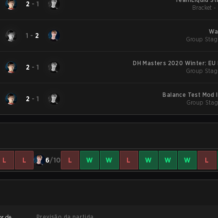
2
-
1
Bracket -
Wa
1
-
2
Group Stag
DH Masters 2020 Winter: EU 
2
-
1
Group Stag
Balance Test Mod I
2
-
1
Group Stag
L
L
6
/10
L
W
W
L
W
W
W
L
Previsão da partida
or de