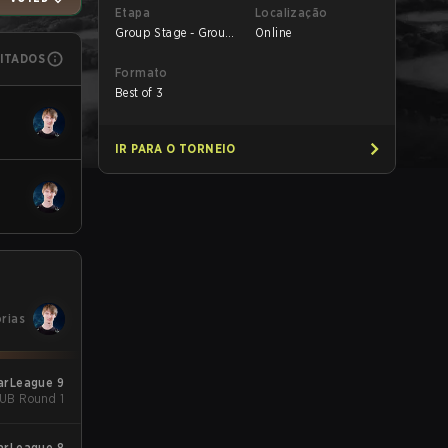
Etapa
Localização
Group Stage - Group
Online
B
MITADOS
Formato
Best of 3
IR PARA O TORNEIO
órias
arLeague 9
 UB Round 1
arLeague 8