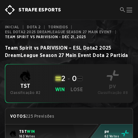
STRAFE ESPORTS
INICIAL
|
DOTA 2
|
TORNEIOS
|
ESL DOTA2 2025 DREAMLEAGUE SEASON 27 MAIN EVENT
|
TEAM SPIRIT VS PARIVISION - DEC 21, 2025
Team Spirit
vs
PARIVISION
–
ESL Dota2 2025
DreamLeague Season 27 Main Event
Dota 2
Partida
2
-
0
pv
TST
WIN
LOSE
Classificação #2
Classificação #8
VOTOS
225 Previsões
TST
WIN
pv
163 Votos
62 Votos