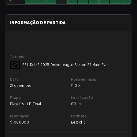
INFORMAÇÃO DE PARTIDA
Torneio
ESL Dota2 2025 DreamLeague Season 27 Main Event
Data
Hora de início
21 dezembro
11:00
Etapa
Localização
Playoffs - LB Final
Offline
Premiação
Formato
$
1000000
Best of 3