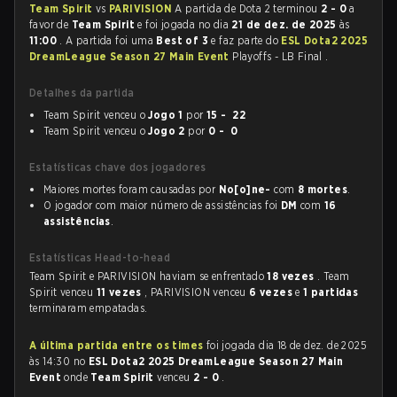
Team Spirit
vs
PARIVISION
A partida de Dota 2 terminou
2 - 0
a
favor de
Team Spirit
e foi jogada no dia
21 de dez. de 2025
às
11:00
. A partida foi uma
Best of 3
e faz parte do
ESL Dota2 2025
DreamLeague Season 27 Main Event
Playoffs - LB Final .
Detalhes da partida
Team Spirit venceu o
Jogo 1
por
15 - 22
Team Spirit venceu o
Jogo 2
por
0 - 0
Estatísticas chave dos jogadores
Maiores mortes foram causadas por
No[o]ne-
com
8 mortes
.
O jogador com maior número de assistências foi
DM
com
16
assistências
.
Estatísticas Head-to-head
Team Spirit e PARIVISION haviam se enfrentado
18 vezes
. Team
Spirit venceu
11 vezes
, PARIVISION venceu
6 vezes
e
1 partidas
terminaram empatadas.
A última partida entre os times
foi jogada dia 18 de dez. de 2025
às 14:30 no
ESL Dota2 2025 DreamLeague Season 27 Main
Event
onde
Team Spirit
venceu
2 - 0
.