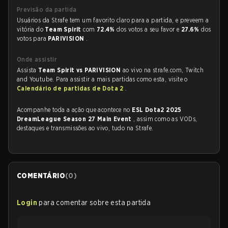
Previsão da partida
Usuários da Strafe tem um favorito claro para a partida, e preveem a
vitória do
Team Spirit
com
72.4%
dos votos a seu favor e
27.6%
dos
votos para
PARIVISION
.
Onde assistir
Assista
Team Spirit vs PARIVISION
ao vivo na strafe.com, Twitch
and Youtube. Para assistir a mais partidas como esta, visite o
Calendário de partidas de Dota 2
.
Acompanhe toda a ação que acontece no
ESL Dota2 2025
DreamLeague Season 27 Main Event
, assim como as VODs,
destaques e transmissões ao vivo, tudo na Strafe.
COMENTÁRIO
(
0
)
Login
para comentar sobre esta partida