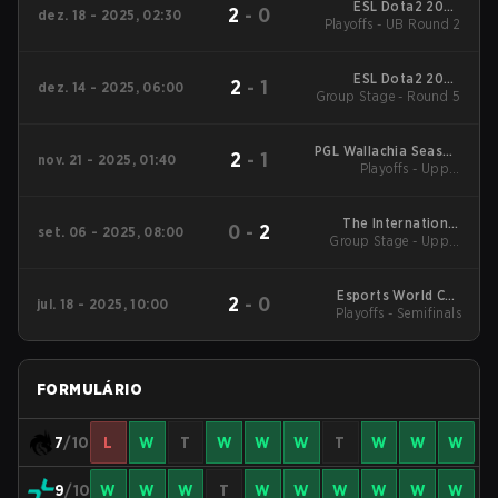
ESL Dota2 2025
2
-
0
dez. 18 - 2025, 02:30
DreamLeague Season
Playoffs - UB Round 2
27 Main Event
ESL Dota2 2025
2
-
1
dez. 14 - 2025, 06:00
DreamLeague Season
Group Stage - Round 5
27 Main Event
PGL Wallachia Season
2
-
1
nov. 21 - 2025, 01:40
6 Main Tournament
Playoffs - Upper
Bracket Semifinals
The International
0
-
2
set. 06 - 2025, 08:00
Group Stage - Upper
2025 Main Event
Mid
Esports World Cup
2
-
0
jul. 18 - 2025, 10:00
Playoffs - Semifinals
2025 Dota2
FORMULÁRIO
7
/10
L
W
T
W
W
W
T
W
W
W
9
/10
W
W
W
T
W
W
W
W
W
W