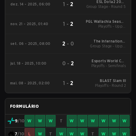
ESL Dota2 2025
1
-
2
dez. 14 - 2025, 06:00
DreamLeague Season
Group Stage - Round 5
27 Main Event
PGL Wallachia Season
1
-
2
nov. 21 - 2025, 01:40
6 Main Tournament
Playoffs - Upper
Bracket Semifinals
The International
2
-
0
set. 06 - 2025, 08:00
Group Stage - Upper
2025 Main Event
Mid
Esports World Cup
0
-
2
jul. 18 - 2025, 10:00
Playoffs - Semifinals
2025 Dota2
BLAST Slam III
1
-
2
mai. 08 - 2025, 02:00
Playoffs - Round 2
FORMULÁRIO
9
/10
W
W
W
T
W
W
W
W
W
W
7
/10
L
W
T
W
W
W
T
W
W
W