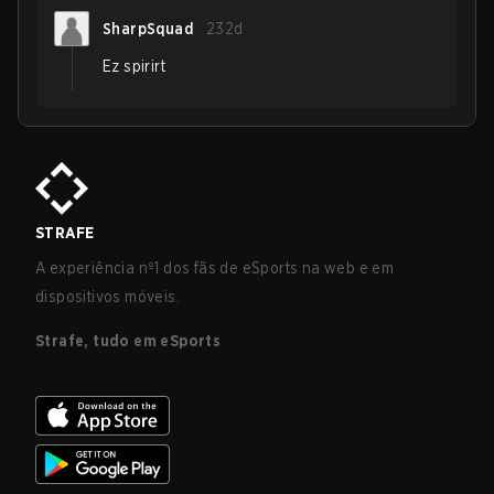
SharpSquad
232d
Ez spirirt
STRAFE
A experiência nº1 dos fãs de eSports na web e em
dispositivos móveis.
Strafe, tudo em eSports