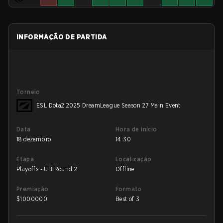
INFORMAÇÃO DE PARTIDA
Torneio
ESL Dota2 2025 DreamLeague Season 27 Main Event
Data
Hora de início
18 dezembro
14:30
Etapa
Localização
Playoffs - UB Round 2
Offline
Premiação
Formato
$
1000000
Best of 3