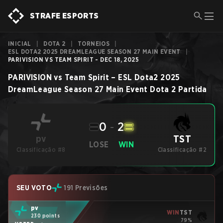
STRAFE ESPORTS
INICIAL
|
DOTA 2
|
TORNEIOS
|
ESL DOTA2 2025 DREAMLEAGUE SEASON 27 MAIN EVENT
|
PARIVISION VS TEAM SPIRIT - DEC 18, 2025
PARIVISION
vs
Team Spirit
–
ESL Dota2 2025
DreamLeague Season 27 Main Event
Dota 2
Partida
0
-
2
TST
pv
LOSE
WIN
Classificação #8
Classificação #2
SEU VOTO
191 Previsões
pv
WIN
TST
230 points
79%