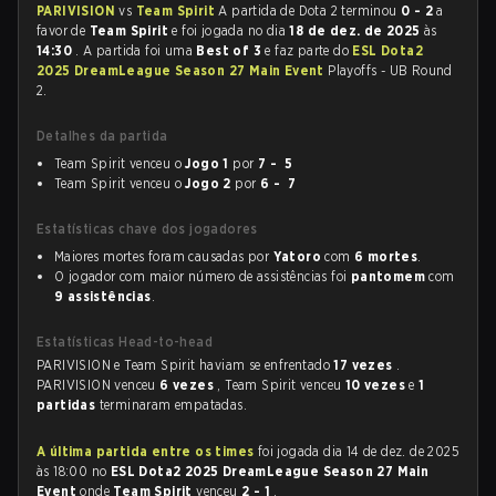
PARIVISION
vs
Team Spirit
A partida de Dota 2 terminou
0 - 2
a
favor de
Team Spirit
e foi jogada no dia
18 de dez. de 2025
às
14:30
. A partida foi uma
Best of 3
e faz parte do
ESL Dota2
2025 DreamLeague Season 27 Main Event
Playoffs - UB Round
2.
Detalhes da partida
Team Spirit venceu o
Jogo 1
por
7 - 5
Team Spirit venceu o
Jogo 2
por
6 - 7
Estatísticas chave dos jogadores
Maiores mortes foram causadas por
Yatoro
com
6 mortes
.
O jogador com maior número de assistências foi
pantomem
com
9 assistências
.
Estatísticas Head-to-head
PARIVISION e Team Spirit haviam se enfrentado
17 vezes
.
PARIVISION venceu
6 vezes
, Team Spirit venceu
10 vezes
e
1
partidas
terminaram empatadas.
A última partida entre os times
foi jogada dia 14 de dez. de 2025
às 18:00 no
ESL Dota2 2025 DreamLeague Season 27 Main
Event
onde
Team Spirit
venceu
2 - 1
.