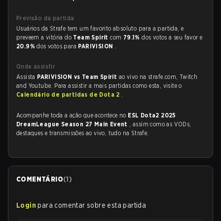
Previsão da partida
Usuários da Strafe tem um favorito absoluto para a partida, e
preveem a vitória do
Team Spirit
com
79.1%
dos votos a seu favor e
20.9%
dos votos para
PARIVISION
.
Onde assistir
Assista
PARIVISION vs Team Spirit
ao vivo na strafe.com, Twitch
and Youtube. Para assistir a mais partidas como esta, visite o
Calendário de partidas de Dota 2
.
Acompanhe toda a ação que acontece no
ESL Dota2 2025
DreamLeague Season 27 Main Event
, assim como as VODs,
destaques e transmissões ao vivo, tudo na Strafe.
COMENTÁRIO
(
1
)
Login
para comentar sobre esta partida