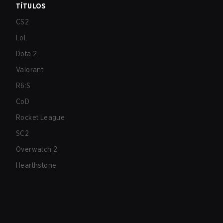
TÍTULOS
CS2
LoL
Dota 2
Valorant
R6:S
CoD
Rocket League
SC2
Overwatch 2
Hearthstone