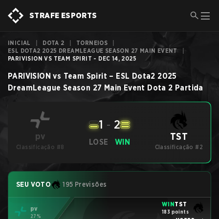
STRAFE ESPORTS
INICIAL
|
DOTA 2
|
TORNEIOS
|
ESL DOTA2 2025 DREAMLEAGUE SEASON 27 MAIN EVENT
|
PARIVISION VS TEAM SPIRIT - DEC 14, 2025
PARIVISION
vs
Team Spirit
–
ESL Dota2 2025
DreamLeague Season 27 Main Event
Dota 2
Partida
1
-
2
TST
pv
LOSE
WIN
Classificação #8
Classificação #2
SEU VOTO
195 Previsões
WIN
TST
pv
183 points
27%