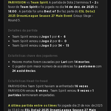
PARIVISION
vs
Team Spirit
A partida de Dota 2 terminou
1 - 2
a
favor de
Team Spirit
e foi jogada no dia
14 de dez. de 2025
às
18:00
. A partida foi uma
Best of 3
e faz parte do
ESL Dota2
2025 DreamLeague Season 27 Main Event
Group Stage -
Round 5.
Detalhes da partida
Team Spirit venceu o
Jogo 1
por
4 - 6
Team Spirit venceu o
Jogo 2
por
0 - 0
Team Spirit venceu o
Jogo 3
por
34 - 15
Estatísticas chave dos jogadores
Maiores mortes foram causadas por
Larl
com
14 mortes
.
O jogador com maior número de assistências foi
pantomem
com
24 assistências
.
Estatísticas Head-to-head
PARIVISION e Team Spirit haviam se enfrentado
16 vezes
.
PARIVISION venceu
6 vezes
, Team Spirit venceu
9 vezes
e
1
partidas
terminaram empatadas.
A última partida entre os times
foi jogada dia 21 de nov. de 2025
às 13:40 no
ESL Dota2 2025 DreamLeague Season 27 Main