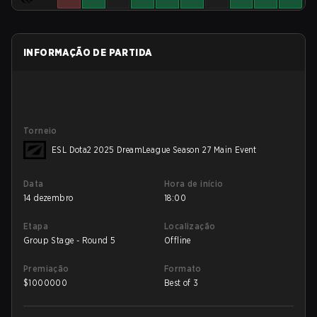
INFORMAÇÃO DE PARTIDA
Torneio
ESL Dota2 2025 DreamLeague Season 27 Main Event
Data
Hora de início
14 dezembro
18:00
Etapa
Localização
Group Stage - Round 5
Offline
Premiação
Formato
$
1000000
Best of 3