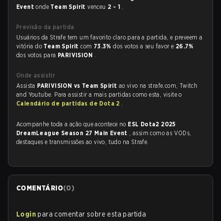
Event
onde
Team Spirit
venceu
2 - 1
.
Previsão da partida
Usuários da Strafe tem um favorito claro para a partida, e preveem a
vitória do
Team Spirit
com
73.3%
dos votos a seu favor e
26.7%
dos votos para
PARIVISION
.
Onde assistir
Assista
PARIVISION vs Team Spirit
ao vivo na strafe.com, Twitch
and Youtube. Para assistir a mais partidas como esta, visite o
Calendário de partidas de Dota 2
.
Acompanhe toda a ação que acontece no
ESL Dota2 2025
DreamLeague Season 27 Main Event
, assim como as VODs,
destaques e transmissões ao vivo, tudo na Strafe.
COMENTÁRIO
(
0
)
Login
para comentar sobre esta partida