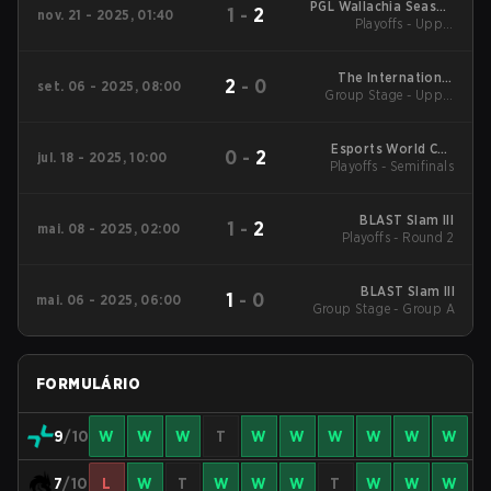
PGL Wallachia Season
1
-
2
nov. 21 - 2025, 01:40
6 Main Tournament
Playoffs - Upper
Bracket Semifinals
The International
2
-
0
set. 06 - 2025, 08:00
Group Stage - Upper
2025 Main Event
Mid
Esports World Cup
0
-
2
jul. 18 - 2025, 10:00
Playoffs - Semifinals
2025 Dota2
BLAST Slam III
1
-
2
mai. 08 - 2025, 02:00
Playoffs - Round 2
BLAST Slam III
1
-
0
mai. 06 - 2025, 06:00
Group Stage - Group A
FORMULÁRIO
9
/10
W
W
W
T
W
W
W
W
W
W
7
/10
L
W
T
W
W
W
T
W
W
W