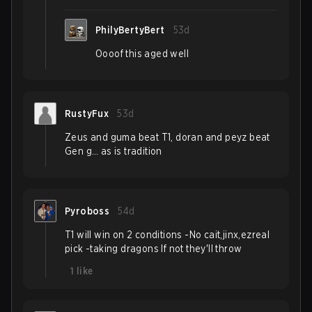
PhilyBertyBert
53d
Oooof this aged well
RustyFux
53d
Zeus and guma beat T1, doran and peyz beat
Gen g… as is tradition
Pyroboss
54d
T1 will win on 2 conditions -No cait,jinx,ezreal
pick -taking dragons If not they'll throw
1
like