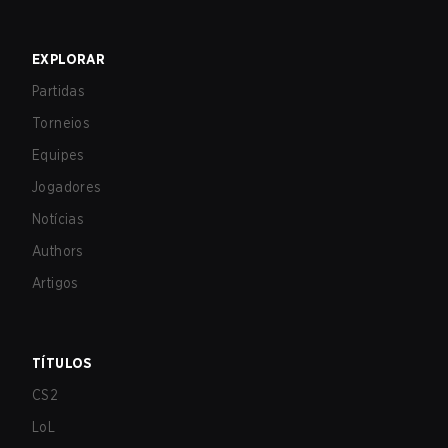
EXPLORAR
Partidas
Torneios
Equipes
Jogadores
Notícias
Authors
Artigos
TÍTULOS
CS2
LoL