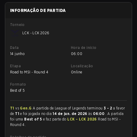
INFORMAÇÃO DE PARTIDA
Torneio
LCK - LCK 2026
Data
Hora de início
14 junho
06:00
Etapa
Localização
Road to MSI - Round 4
Online
Formato
Best of 5
T1
vs
Gen.G
A partida de League of Legends terminou
3 - 2
a favor
de
T1
e foi jogada no dia
14 de jun. de 2026
às
06:00
. A partida
foi uma
Best of 5
e faz parte do
LCK - LCK 2026
Road to MSI -
Round 4.