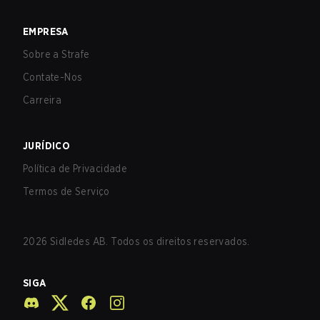
EMPRESA
Sobre a Strafe
Contate-Nos
Carreira
JURÍDICO
Política de Privacidade
Termos de Serviço
2026
Sidledes AB. Todos os direitos reservados.
SIGA