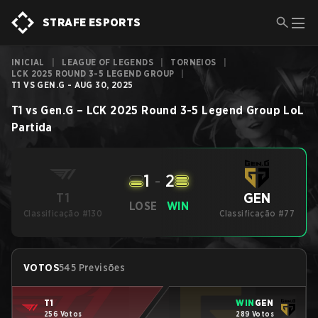
STRAFE ESPORTS
INICIAL
|
LEAGUE OF LEGENDS
|
TORNEIOS
|
LCK 2025 ROUND 3-5 LEGEND GROUP
|
T1 VS GEN.G - AUG 30, 2025
T1
vs
Gen.G
–
LCK 2025 Round 3-5 Legend Group
LoL
Partida
1
-
2
GEN
T1
LOSE
WIN
Classificação #130
Classificação #77
VOTOS
545 Previsões
T1
WIN
GEN
256 Votos
289 Votos