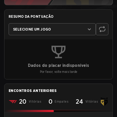
RESUMO DA PONTUAÇÃO
SELECIONE UM JOGO
Dados do placar indisponíveis
Por favor, volte mais tarde
ENCONTROS ANTERIORES
20
0
24
Vitórias
Empates
Vitórias