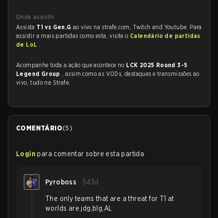
Onde assistir
Assista
T1 vs Gen.G
ao vivo na strafe.com, Twitch and Youtube. Para
assistir a mais partidas como esta, visite o
Calendário de partidas
de LoL
.
Acompanhe toda a ação que acontece no
LCK 2025 Round 3-5
Legend Group
, assim como as VODs, destaques e transmissões ao
vivo, tudo na Strafe.
COMENTÁRIO
(
5
)
Login
para comentar sobre esta partida
Pyroboss
343d
The only teams that are a threat for T1 at
worlds are jdg,blg,AL