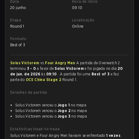
Data
Hora de início
20 junho
09:10
Etapa
Localização
Round 1
Online
Formato
Best of 3
Solus Victorem
vs
Four Angry Men
A partida de Overwatch 2
terminou
3 - 0
a favor de
Solus Victorem
e foi jogada no dia
20
de jun. de 2026
às
09:10
. A partida foi uma
Best of 3
e faz
parte do
OCS China Stage 2
Round 1.
Detalhes da partida
Solus Victorem venceu o
Jogo 1
no mapa
Solus Victorem venceu o
Jogo 2
no mapa
Solus Victorem venceu o
Jogo 3
no mapa
Estatísticas Head-to-head
Solus Victorem e Four Angry Men haviam se enfrentado
1 vezes
.