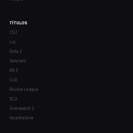
TÍTULOS
CS2
LoL
Dota 2
Valorant
R6:S
CoD
Rocket League
SC2
Overwatch 2
Hearthstone