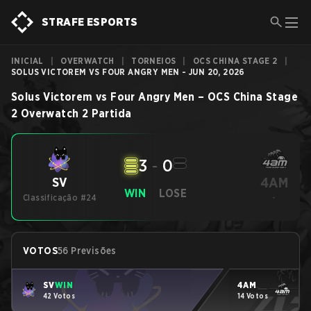
STRAFE ESPORTS
INICIAL
|
OVERWATCH
|
TORNEIOS
|
OCS CHINA STAGE 2
|
SOLUS VICTOREM VS FOUR ANGRY MEN - JUN 20, 2026
Solus Victorem
vs
Four Angry Men
–
OCS China Stage
2
Overwatch 2
Partida
3
-
0
4AM
SV
WIN
LOSE
Classificação #24
-
VOTOS
56 Previsões
SV
WIN
4AM
42 Votos
14 Votos