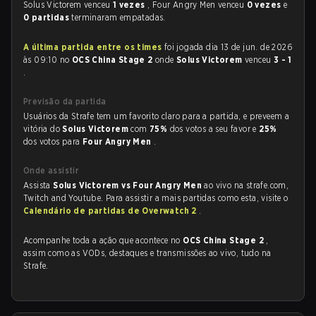
Solus Victorem venceu
1 vezes
, Four Angry Men venceu
0 vezes
e
0 partidas
terminaram empatadas.
A última partida entre os times
foi jogada dia 13 de jun. de 2026
às 09:10 no
OCS China Stage 2
onde
Solus Victorem
venceu
3 - 1
.
Previsão da partida
Usuários da Strafe tem um favorito claro para a partida, e preveem a
vitória do
Solus Victorem
com
75%
dos votos a seu favor e
25%
dos votos para
Four Angry Men
.
Onde assistir
Assista
Solus Victorem vs Four Angry Men
ao vivo na strafe.com,
Twitch and Youtube. Para assistir a mais partidas como esta, visite o
Calendário de partidas de Overwatch 2
.
Acompanhe toda a ação que acontece no
OCS China Stage 2
,
assim como as VODs, destaques e transmissões ao vivo, tudo na
Strafe.