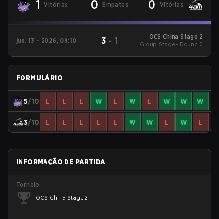
1
0
0
Vitórias
Empates
Vitórias
OCS China Stage 2
3
-
1
jun. 13 - 2026, 09:10
Group Stage - Round 2
FORMULÁRIO
5
/10
L
L
L
W
L
W
L
W
W
W
3
/10
L
L
L
L
L
W
W
L
W
L
INFORMAÇÃO DE PARTIDA
Torneio
OCS China Stage 2