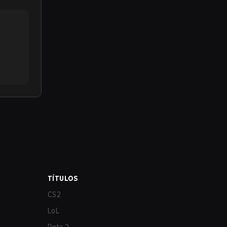
TÍTULOS
CS2
LoL