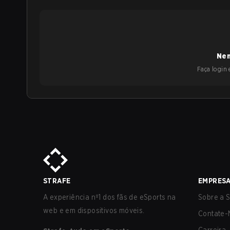
Nen
Faça login e
STRAFE
EMPRES
A experiência nº1 dos fãs de eSports na
Sobre a S
web e em dispositivos móveis.
Contate-