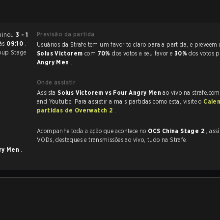
Previsão da partida
Overwatch 2 terminou
3 - 1
às
09:10
.
Usuários da Strafe tem um favorito claro
oup Stage
Solus Victorem
com
70%
dos votos a seu favor e
30%
dos votos 
Angry Men
.
Onde assistir
Assista
Solus Victorem vs Four Angry Men
ao vivo na strafe.com
and Youtube. Para assistir a mais partidas como esta, visite o
Cale
partidas de Overwatch 2
.
Acompanhe toda a ação que acontece no
OCS China Stage 2
, assim co
VODs, destaques e transmissões ao vivo, tudo na Strafe.
ry Men
.