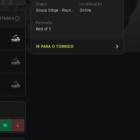
Etapa
Localização
Group Stage - Round
Online
2
MITADOS
Formato
Best of 3
IR PARA O TORNEIO
W
L