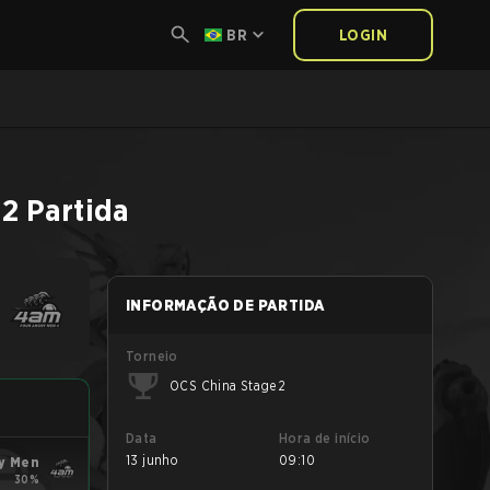
BR
LOGIN
 2
Partida
INFORMAÇÃO DE PARTIDA
Torneio
OCS China Stage 2
Data
Hora de início
13 junho
09:10
y Men
30%