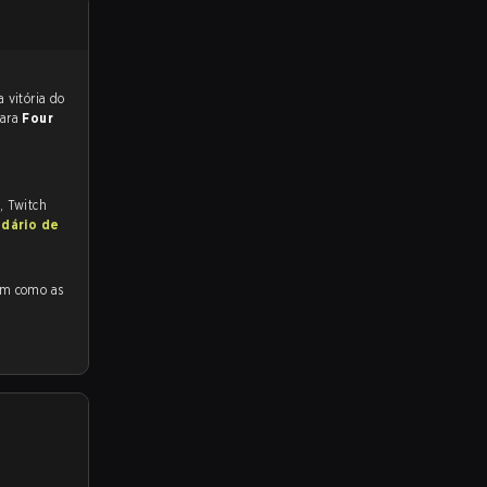
 para a partida, e preveem a vitória do
para
Four
, Twitch
ndário de
mo as