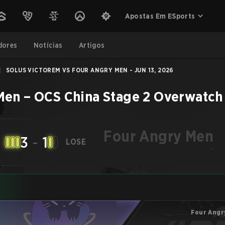
Apostas Em ESports
dores
Notícias
Artigos
|
SOLUS VICTOREM VS FOUR ANGRY MEN - JUN 13, 2026
Men
–
OCS China Stage 2
Overwatch
Four Angry Men
3
-
1
LOSE
-
Four Angr