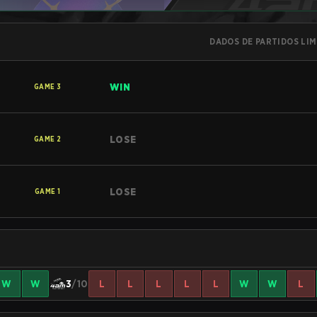
DADOS DE PARTIDOS LI
WIN
GAME
3
LOSE
GAME
2
LOSE
GAME
1
W
W
3
/10
L
L
L
L
L
W
W
L