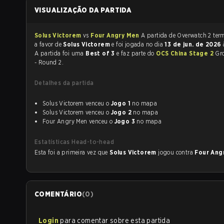
VISUALIZAÇÃO DA PARTIDA
Solus Victorem
vs
Four Angry Men
A partida de 
a favor de
Solus Victorem
e foi jogada no dia
13 de jun. de 2026
A partida foi uma
Best of 3
e faz parte do
OCS China Stage 2
Gr
- Round 2.
Detalhes da partida
Solus Victorem venceu o
Jogo 1
no mapa
Solus Victorem venceu o
Jogo 2
no mapa
Four Angry Men venceu o
Jogo 3
no mapa
Estatísticas Head-to-head
Esta foi a primeira vez que
Solus Victorem
jogou contra
Four Ang
COMENTÁRIO
(
0
)
Login
para comentar sobre esta partida