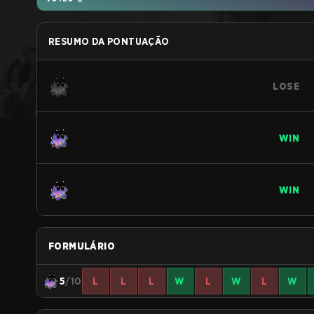
RESUMO DA PONTUAÇÃO
LOSE
WIN
WIN
FORMULÁRIO
5
/10
L
L
L
W
L
W
L
W