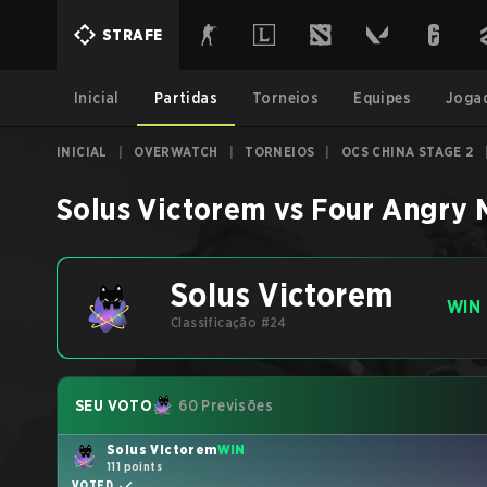
STRAFE
Inicial
Partidas
Torneios
Equipes
Joga
INICIAL
|
OVERWATCH
|
TORNEIOS
|
OCS CHINA STAGE 2
Solus Victorem
vs
Four Angry 
Solus Victorem
WIN
Classificação #24
SEU VOTO
60 Previsões
Solus Victorem
WIN
111 points
VOTED