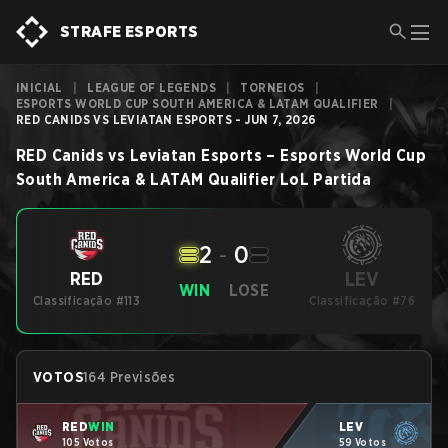
STRAFE ESPORTS
INICIAL
|
LEAGUE OF LEGENDS
|
TORNEIOS
|
ESPORTS WORLD CUP SOUTH AMERICA & LATAM QUALIFIER
|
RED CANIDS VS LEVIATAN ESPORTS - JUN 7, 2026
RED Canids
vs
Leviatan Esports
–
Esports World Cup
South America & LATAM Qualifier
LoL
Partida
2
-
0
LEV
RED
WIN
LOSE
Classificação #113
Classificação #76
VOTOS
164 Previsões
RED
WIN
LEV
105 Votos
59 Votos