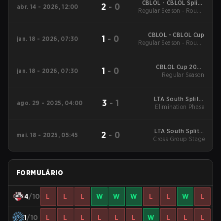
CBLOL - CBLOL Split 1
2
-
0
abr. 14 - 2026, 12:00
Regular Season - Round
2026
1
CBLOL - CBLOL Cup
1
-
0
jan. 18 - 2026, 07:30
Regular Season - Round
1
CBLOL Cup 2026
1
-
0
jan. 18 - 2026, 07:30
Regular Season
Regular Season
LTA South Split 3
3
-
1
ago. 29 - 2025, 04:00
2025 Elimination
Elimination Phase
Phase
LTA South Split 2
2
-
0
mai. 18 - 2025, 05:45
2025 Cross Group
Cross Group Stage
Stage
FORMULÁRIO
4
/10
L
L
L
W
W
W
L
L
W
L
1
/10
L
L
L
L
L
L
W
L
L
L