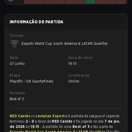
INFORMAÇÃO DE PARTIDA
Torneio
Esports World Cup South America & LATAM Qualifier
Data
Hora de início
07 junho
19:15
Etapa
Localização
Playoffs - UB Quarterfinals
Online
Formato
Best of 3
RED Canids
vs
Leviatan Esports
A partida de League of Legends
terminou
2 - 0
a favor de
RED Canids
e foi jogada no dia
7 de jun.
de 2026
às
19:15
. A partida foi uma
Best of 3
e faz parte do
Esports World Cup South America & LATAM Qualifier
Playoffs -