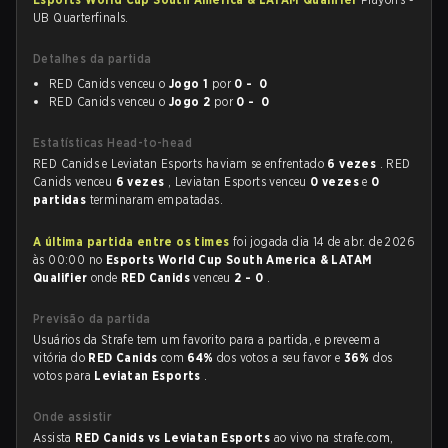
UB Quarterfinals.
Detalhes da partida
RED Canids venceu o
Jogo 1
por
0 - 0
RED Canids venceu o
Jogo 2
por
0 - 0
Estatísticas Head-to-head
RED Canids e Leviatan Esports haviam se enfrentado
6 vezes
. RED
Canids venceu
6 vezes
, Leviatan Esports venceu
0 vezes
e
0
partidas
terminaram empatadas.
A última partida entre os times
foi jogada dia 14 de abr. de 2026
às 00:00 no
Esports World Cup South America & LATAM
Qualifier
onde
RED Canids
venceu
2 - 0
.
Previsão da partida
Usuários da Strafe tem um favorito para a partida, e preveem a
vitória do
RED Canids
com
64%
dos votos a seu favor e
36%
dos
votos para
Leviatan Esports
.
Onde assistir
Assista
RED Canids vs Leviatan Esports
ao vivo na strafe.com,