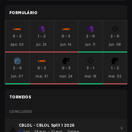
FORMULÁRIO
0
-
2
1
-
2
0
-
3
2
-
0
2
-
0
ago. 02
jul. 26
jun. 14
jun. 11
jun. 08
2
-
0
0
-
3
0
-
3
3
-
1
1
-
2
jun. 07
mai. 31
mai. 24
mai. 16
mai. 02
TORNEIOS
CONCLUÍDO
CBLOL - CBLOL Split 1 2026
LoL
28 mar. – 31 mai.
Online