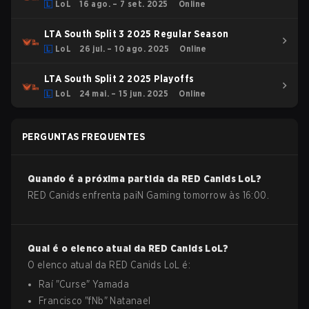
LoL
16 ago. – 7 set. 2025
Online
LTA South Split 3 2025 Regular Season
LoL
26 jul. – 10 ago. 2025
Online
LTA South Split 2 2025 Playoffs
LoL
24 mai. – 15 jun. 2025
Online
PERGUNTAS FREQUENTES
Quando é a próxima partida da
RED Canids
LoL
?
RED Canids enfrenta paiN Gaming tomorrow às 16:00.
Qual é o elenco atual da
RED Canids
LoL
?
O elenco atual da
RED Canids
LoL
é:
Raí
"
Curse
"
Yamada
Francisco
"
fNb
"
Natanael