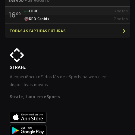
SÁBADO
–
29 AGOSTO
LOUD
3
votos
16
00
RED Canids
7
votos
TODAS AS PARTIDAS FUTURAS
STRAFE
A experiência nº1 dos fãs de eSports na web e em
dispositivos móveis.
Strafe, tudo em eSports