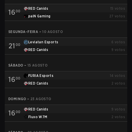
RED Canids
15
votos
16
00
paiN Gaming
27
votos
SEGUNDA-FEIRA
–
10 AGOSTO
Leviatan Esports
6
votos
21
00
RED Canids
9
votos
SÁBADO
–
15 AGOSTO
FURIA Esports
14
votos
16
00
RED Canids
2
votos
DOMINGO
–
23 AGOSTO
RED Canids
9
votos
16
00
Fluxo W7M
2
votos