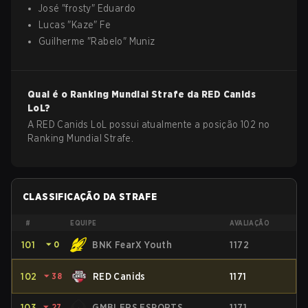
José
"
frosty
"
Eduardo
Lucas
"
Kaze
"
Fe
Guilherme
"
Rabelo
"
Muniz
Qual é o Ranking Mundial Strafe da
RED Canids
LoL
?
A RED Canids LoL possui atualmente a posição 102 no
Ranking Mundial Strafe.
CLASSIFICAÇÃO DA STRAFE
#
EQUIPE
AVALIAÇÃO
101
⏷
0
BNK FearX Youth
1172
102
⏷
38
RED Canids
1171
103
⏷
27
GMBLERS ESPORTS
1171