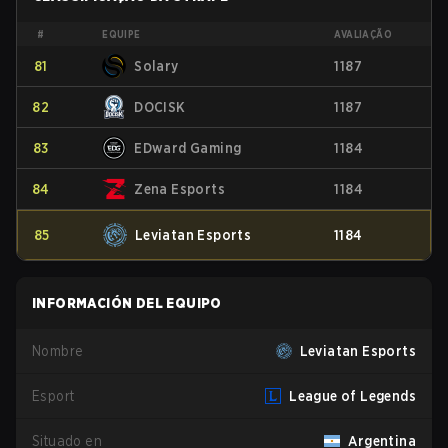
#
EQUIPE
AVALIAÇÃO
81
Solary
1187
82
DOCISK
1187
83
EDward Gaming
1184
84
Zena Esports
1184
85
Leviatan Esports
1184
INFORMACIÓN DEL EQUIPO
Nombre
Leviatan Esports
Esport
League of Legends
Situado en
Argentina