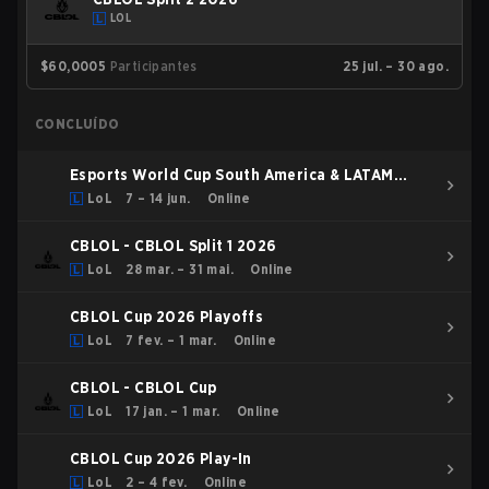
LOL
$60,000
5
Participantes
25 jul. – 30 ago.
CONCLUÍDO
Esports World Cup South America & LATAM
Qualifier
LoL
7 – 14 jun.
Online
CBLOL - CBLOL Split 1 2026
LoL
28 mar. – 31 mai.
Online
CBLOL Cup 2026 Playoffs
LoL
7 fev. – 1 mar.
Online
CBLOL - CBLOL Cup
LoL
17 jan. – 1 mar.
Online
CBLOL Cup 2026 Play-In
LoL
2 – 4 fev.
Online