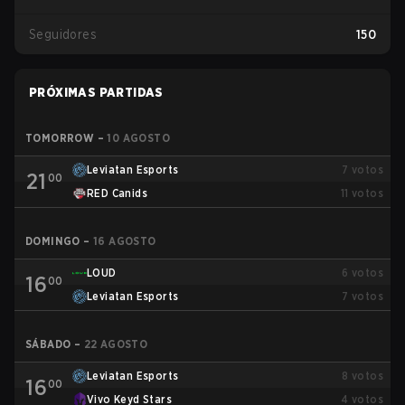
Seguidores
150
PRÓXIMAS PARTIDAS
TOMORROW
–
10 AGOSTO
Leviatan Esports
7
votos
21
00
RED Canids
11
votos
DOMINGO
–
16 AGOSTO
LOUD
6
votos
16
00
Leviatan Esports
7
votos
SÁBADO
–
22 AGOSTO
Leviatan Esports
8
votos
16
00
Vivo Keyd Stars
4
votos