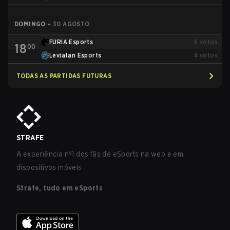
DOMINGO
–
30 AGOSTO
FURIA Esports
6
votos
18
00
Leviatan Esports
4
votos
TODAS AS PARTIDAS FUTURAS
STRAFE
A experiência nº1 dos fãs de eSports na web e em
dispositivos móveis.
Strafe, tudo em eSports