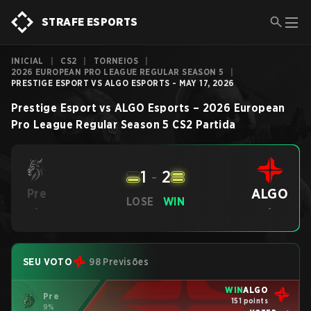
STRAFE ESPORTS
INICIAL
|
CS2
|
TORNEIOS
|
2026 EUROPEAN PRO LEAGUE REGULAR SEASON 5
|
PRESTIGE ESPORT VS ALGO ESPORTS - MAY 17, 2026
Prestige Esport
vs
ALGO Esports
–
2026 European
Pro League Regular Season 5
CS2
Partida
1
-
2
ALGO
Pre
LOSE
WIN
-
-
SEU VOTO
98 Previsões
WIN
ALGO
Pre
151 points
9%