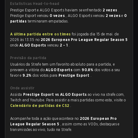
Estatísticas Head-to-head
Prestige Esport e ALGO Esports haviam se enfrentado
2 vezes
.
Prestige Esport venceu
0 vezes
, ALGO Esports venceu
2 vezes
e
0
partidas
terminaram empatadas.
A última partida entre os times
foi jogada dia 15 de mai. de
2026 às 13:35 no
2026 European Pro League Regular Season 5
onde
ALGO Esports
venceu
2 - 1
.
Previsão da partida
Usuários da Strafe tem um favorito absoluto para a partida, e
preveem a vitória do
ALGO Esports
com
90.8%
dos votos a seu
favor e
9.2%
dos votos para
Prestige Esport
.
Onde assistir
Assista
Prestige Esport vs ALGO Esports
ao vivo na strafe.com,
Twitch and Youtube. Para assistir a mais partidas como esta, visite o
Calendário de partidas de CS2
.
Acompanhe toda a ação que acontece no
2026 European Pro
League Regular Season 5
, assim como as VODs, destaques e
transmissões ao vivo, tudo na Strafe.