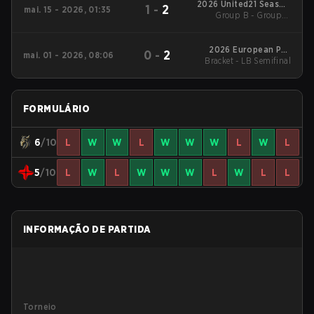
2026 United21 Season
1
-
2
mai. 15 - 2026, 01:35
Group B - Group B
49
Winners' Match
2026 European Pro
0
-
2
mai. 01 - 2026, 08:06
Bracket - LB Semifinal
League Regular
Season 4
FORMULÁRIO
6
/10
L
W
W
L
W
W
W
L
W
L
5
/10
L
W
L
W
W
W
L
W
L
L
INFORMAÇÃO DE PARTIDA
Torneio