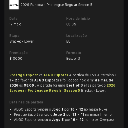
2026 European Pro League Regular Season 5
Data
Hora de início
17 maio
08:09
Etapa
Localização
Bracket - Lower
EU
Premiação
Formato
$
10000
Best of 3
Prestige Esport
vs
ALGO Esports
A partida de CS:GO terminou
1 - 2
a favor de
ALGO Esports
e foi jogada no dia
17 de mai. de
2026
às
08:09
. A partida foi uma
Best of 3
e faz parte do
2026
European Pro League Regular Season 5
Bracket - Lower.
Detalhes da partida
ALGO Esports venceu o
Jogo 1
por
16 - 12
no mapa Nuke
Prestige Esport venceu o
Jogo 2
por
13 - 11
no mapa Inferno
ALGO Esports venceu o
Jogo 3
por
16 - 12
no mapa Overpass