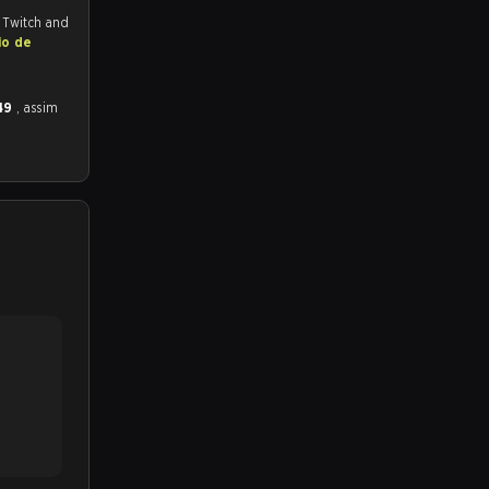
, Twitch and
io de
 49
, assim