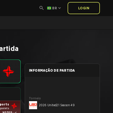
BR
LOGIN
artida
INFORMAÇÃO DE PARTIDA
Torneio
ports
2026 United21 Season 49
 points
VOTED