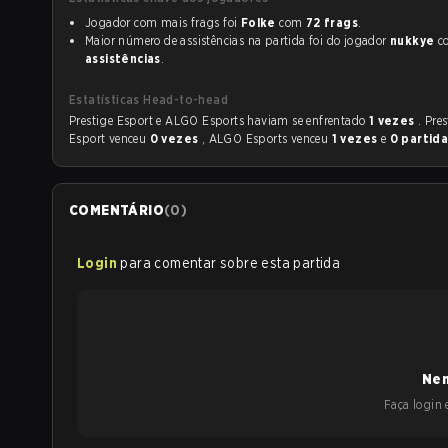
Jogador com mais frags foi
Folke
com
72 frags
.
Maior número de assistências na partida foi do jogador
nukkye
c
assistências
.
Estatísticas Head-to-head
Prestige Esport e ALGO Esports haviam se enfrentado
1 vezes
. Pre
Esport venceu
0 vezes
, ALGO Esports venceu
1 vezes
e
0 partid
COMENTÁRIO
(
0
)
Login
para comentar sobre esta partida
Nen
Faça login e