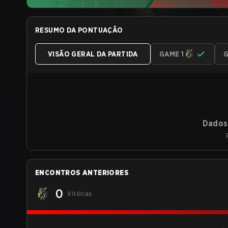
RESUMO DA PONTUAÇÃO
VISÃO GERAL DA PARTIDA
GAME 1
G
Dados 
ENCONTROS ANTERIORES
0
Vitórias