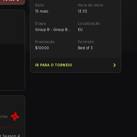
Data
Hora de início
15 maio
13:35
Etapa
Localização
Group B - Group B
EU
Winners' Match
Premiação
Formato
$
10000
Best of 3
IR PARA O TORNEIO
órias
r Season 4