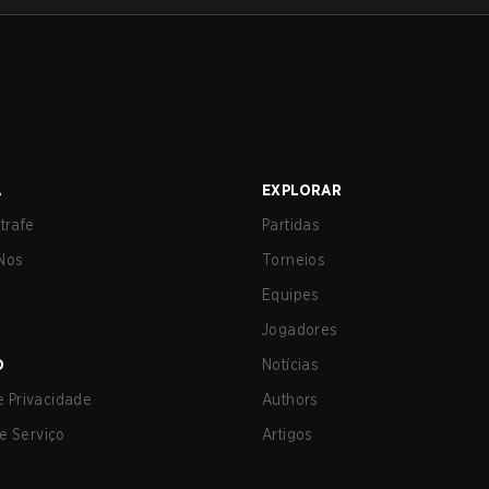
A
EXPLORAR
trafe
Partidas
Nos
Torneios
Equipes
Jogadores
O
Notícias
de Privacidade
Authors
e Serviço
Artigos