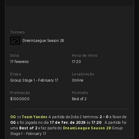
Torneio
DreamLeague Season 28
Data
Hora de início
17 fevereiro
17:20
Etapa
Localização
Group Stage 1 - February 17
Online
Premiação
Formato
$
1000000
Best of 2
OG
vs
Team Yandex
A partida de Dota 2 terminou
2 - 0
a favor de
OG
e foi jogada no dia
17 de fev. de 2026
às
17:20
. A partida foi
uma
Best of 2
e faz parte do
DreamLeague Season 28
Group
Stage 1 - February 17.