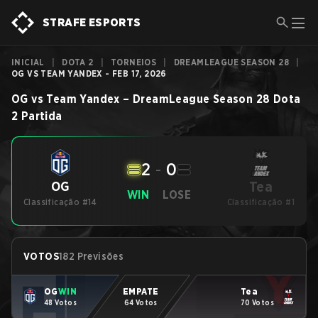
STRAFE ESPORTS
INICIAL
|
DOTA 2
|
TORNEIOS
|
DREAMLEAGUE SEASON 28
|
OG VS TEAM YANDEX - FEB 17, 2026
OG
vs
Team Yandex
–
DreamLeague Season 28
Dota
2
Partida
2
-
0
Tea
OG
WIN
LOSE
Classificação #14
Classificação #1
VOTOS
182 Previsões
OG
WIN
EMPATE
Tea
48 Votos
64 Votos
70 Votos