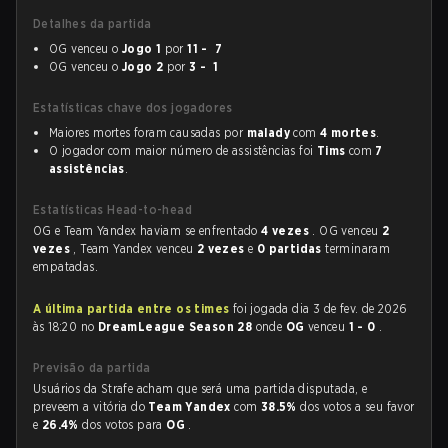
Detalhes da partida
OG venceu o
Jogo 1
por
11 - 7
OG venceu o
Jogo 2
por
3 - 1
Estatísticas chave dos jogadores
Maiores mortes foram causadas por
malady
com
4 mortes
.
O jogador com maior número de assistências foi
Tims
com
7
assistências
.
Estatísticas Head-to-head
OG e Team Yandex haviam se enfrentado
4 vezes
. OG venceu
2
vezes
, Team Yandex venceu
2 vezes
e
0 partidas
terminaram
empatadas.
A última partida entre os times
foi jogada dia 3 de fev. de 2026
às 18:20 no
DreamLeague Season 28
onde
OG
venceu
1 - 0
.
Previsão da partida
Usuários da Strafe acham que será uma partida disputada, e
preveem a vitória do
Team Yandex
com
38.5%
dos votos a seu favor
e
26.4%
dos votos para
OG
.