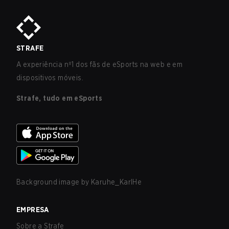
STRAFE
A experiência nº1 dos fãs de eSports na web e em
dispositivos móveis.
Strafe, tudo em eSports
Background image by
Karuhe_KarlHe
EMPRESA
Sobre a Strafe