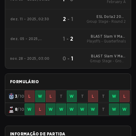
Tournament
February A
ESL Dota2 2025
2
-
1
dez. 11 - 2025, 02:30
DreamLeague Season
Group Stage - Round 2
27 Main Event
BLAST Slam V Main
1
-
2
dez. 05 - 2025,
Playoffs - Quarterfinals
Event
06:00
BLAST Slam V Main
0
-
1
nov. 28 - 2025, 03:00
Group Stage - Group
Event
Stage
FORMULÁRIO
3
/10
L
W
L
T
W
T
L
T
W
L
8
/10
W
L
W
W
W
W
W
T
W
W
INFORMAÇÃO DE PARTIDA