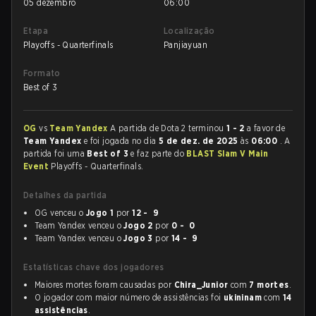
05 dezembro
06:00
Etapa
Localização
Playoffs - Quarterfinals
Panjiayuan
Formato
Best of 3
OG
vs
Team Yandex
A partida de Dota 2 terminou
1 - 2
a favor de
Team Yandex
e foi jogada no dia
5 de dez. de 2025
às
06:00
. A
partida foi uma
Best of 3
e faz parte do
BLAST Slam V Main
Event
Playoffs - Quarterfinals.
Detalhes da partida
OG venceu o
Jogo 1
por
12 - 9
Team Yandex venceu o
Jogo 2
por
0 - 0
Team Yandex venceu o
Jogo 3
por
14 - 9
Estatísticas chave dos jogadores
Maiores mortes foram causadas por
Chira_Junior
com
7 mortes
.
O jogador com maior número de assistências foi
ukininam
com
14
assistências
.