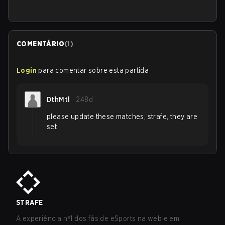
COMENTÁRIO
(
1
)
Login
para comentar sobre esta partida
DthMtl
248d
please update these matches, strafe, they are
set
STRAFE
A experiência nº1 dos fãs de eSports na web e em