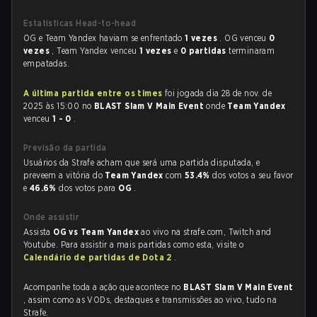
Estatísticas Head-to-head
OG e Team Yandex haviam se enfrentado
1 vezes
. OG venceu
0
vezes
, Team Yandex venceu
1 vezes
e
0 partidas
terminaram
empatadas.
A última partida entre os times
foi jogada dia 28 de nov. de
2025 às 15:00 no
BLAST Slam V Main Event
onde
Team Yandex
venceu
1 - 0
.
Previsão da partida
Usuários da Strafe acham que será uma partida disputada, e
preveem a vitória do
Team Yandex
com
53.4%
dos votos a seu favor
e
46.6%
dos votos para
OG
.
Onde assistir
Assista
OG vs Team Yandex
ao vivo na strafe.com, Twitch and
Youtube. Para assistir a mais partidas como esta, visite o
Calendário de partidas de Dota 2
.
Acompanhe toda a ação que acontece no
BLAST Slam V Main Event
, assim como as VODs, destaques e transmissões ao vivo, tudo na
Strafe.