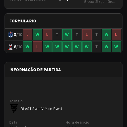
Group Stage - Group
Event
Stage
FORMULÁRIO
3
/10
L
W
L
T
W
T
L
T
W
L
8
/10
W
L
W
W
W
W
W
T
W
W
INFORMAÇÃO DE PARTIDA
Torneio
BLAST Slam V Main Event
Data
Hora de início