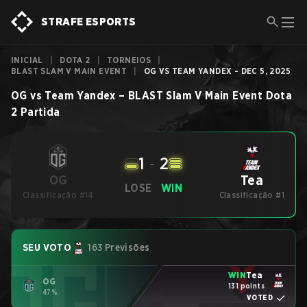
STRAFE ESPORTS
INICIAL
|
DOTA 2
|
TORNEIOS
|
BLAST SLAM V MAIN EVENT
|
OG VS TEAM YANDEX - DEC 5, 2025
OG
vs
Team Yandex
–
BLAST Slam V Main Event
Dota
2
Partida
1
-
2
Tea
OG
LOSE
WIN
Classificação #14
Classificação #1
SEU VOTO
163 Previsões
WIN
Tea
OG
131 points
47%
VOTED