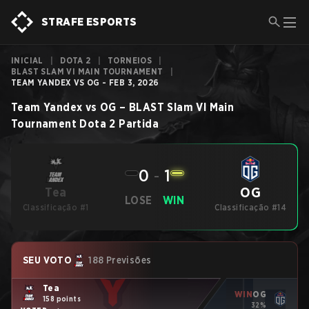
STRAFE ESPORTS
INICIAL
|
DOTA 2
|
TORNEIOS
|
BLAST SLAM VI MAIN TOURNAMENT
|
TEAM YANDEX VS OG - FEB 3, 2026
Team Yandex
vs
OG
–
BLAST Slam VI Main
Tournament
Dota 2
Partida
0
-
1
OG
Tea
LOSE
WIN
Classificação #1
Classificação #14
SEU VOTO
188 Previsões
Tea
WIN
OG
158 points
32%