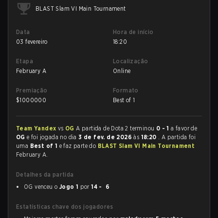
BLAST Slam VI Main Tournament
Data
Hora de início
03 fevereiro
18:20
Etapa
Localização
February A
Online
Premiação
Formato
$
1000000
Best of 1
Team Yandex
vs
OG
A partida de Dota 2 terminou
0 - 1
a favor de
OG
e foi jogada no dia
3 de fev. de 2026
às
18:20
. A partida foi
uma
Best of 1
e faz parte do
BLAST Slam VI Main Tournament
February A.
Detalhes da partida
OG venceu o
Jogo 1
por
14 - 6
Estatísticas chave dos jogadores