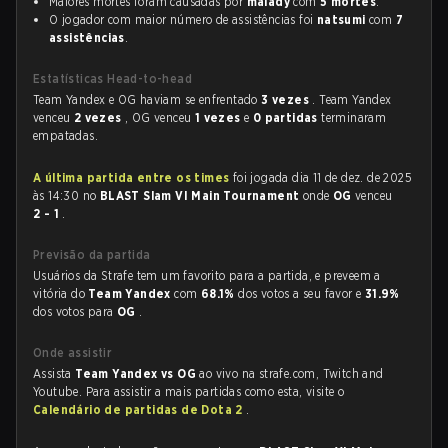
Maiores mortes foram causadas por
malady
com
5 mortes
.
O jogador com maior número de assistências foi
natsumi
com
7
assistências
.
Estatísticas Head-to-head
Team Yandex e OG haviam se enfrentado
3 vezes
. Team Yandex
venceu
2 vezes
, OG venceu
1 vezes
e
0 partidas
terminaram
empatadas.
A última partida entre os times
foi jogada dia 11 de dez. de 2025
às 14:30 no
BLAST Slam VI Main Tournament
onde
OG
venceu
2 - 1
.
Previsão da partida
Usuários da Strafe tem um favorito para a partida, e preveem a
vitória do
Team Yandex
com
68.1%
dos votos a seu favor e
31.9%
dos votos para
OG
.
Onde assistir
Assista
Team Yandex vs OG
ao vivo na strafe.com, Twitch and
Youtube. Para assistir a mais partidas como esta, visite o
Calendário de partidas de Dota 2
.