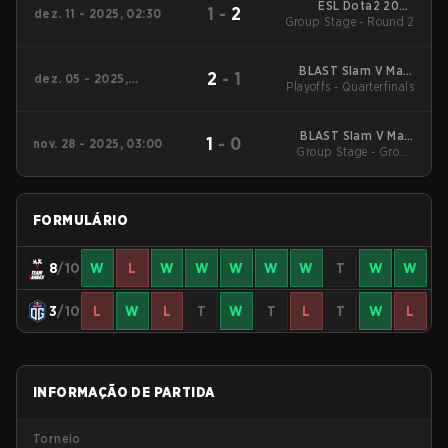
ESL Dota2 2025
1
-
2
dez. 11 - 2025, 02:30
DreamLeague Season
Group Stage - Round 2
27 Main Event
BLAST Slam V Main
2
-
1
dez. 05 - 2025,
Playoffs - Quarterfinals
Event
06:00
BLAST Slam V Main
1
-
0
nov. 28 - 2025, 03:00
Group Stage - Group
Event
Stage
FORMULÁRIO
8
/10
W
L
W
W
W
W
W
T
W
W
3
/10
L
W
L
T
W
T
L
T
W
L
INFORMAÇÃO DE PARTIDA
Torneio