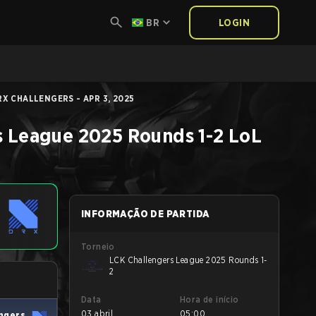
BR
LOGIN
X CHALLENGERS - APR 3, 2025
s League 2025 Rounds 1-2
LoL
INFORMAÇÃO DE PARTIDA
Torneio
LCK Challengers League 2025 Rounds 1-
2
Data
Hora de início
03 abril
05:00
ngers