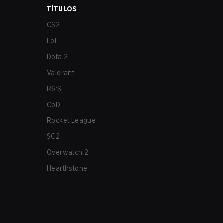
TÍTULOS
CS2
LoL
Dota 2
Valorant
R6:S
CoD
Rocket League
SC2
Overwatch 2
Hearthstone