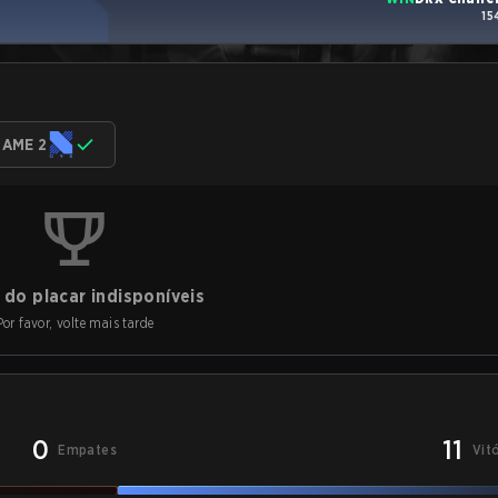
15
AME 2
do placar indisponíveis
Por favor, volte mais tarde
0
11
Empates
Vit