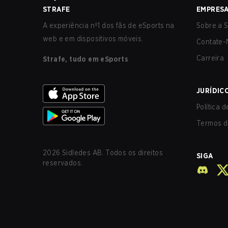
STRAFE
EMPRES
A experiência nº1 dos fãs de eSports na
Sobre a S
web e em dispositivos móveis.
Contate-
Carreira
Strafe, tudo em eSports
JURÍDIC
Política 
Termos d
2026
Sidledes AB. Todos os direitos
SIGA
reservados.