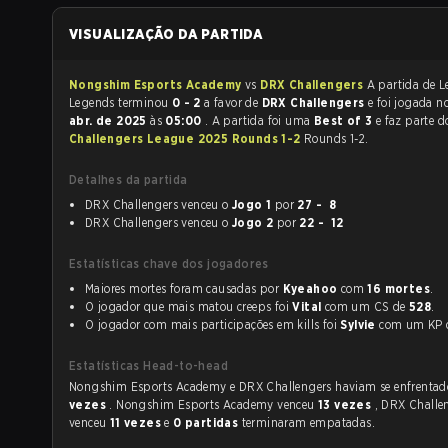
VISUALIZAÇÃO DA PARTIDA
Nongshim Esports Academy
vs
DRX Challengers
A partida de League of
Legends terminou
0 - 2
a favor de
DRX Challengers
e foi jogada
abr. de 2025
às
05:00
. A partida foi uma
Best of 3
e faz parte 
Challengers League 2025 Rounds 1-2
Rounds 1-2.
Detalhes da partida
DRX Challengers venceu o
Jogo 1
por
27 - 8
DRX Challengers venceu o
Jogo 2
por
22 - 12
Estatísticas chave dos jogadores
Maiores mortes foram causadas por
Kyeahoo
com
16 mortes
.
O jogador que mais matou creeps foi
Vital
com um CS de
528
.
O jogador com mais participações em kills foi
Sylvie
com um K
Estatísticas Head-to-head
Nongshim Esports Academy e DRX Challengers haviam se e
vezes
. Nongshim Esports Academy venceu
13 vezes
, DRX Challe
venceu
11 vezes
e
0 partidas
terminaram empatadas.