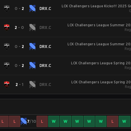
LCK Challengers League Kickoff 2025 
0
-
2
DRX.C
G
LCK Challengers League Summer 20
2
-
0
DRX.C
Reg
LCK Challengers League Summer 20
0
-
2
DRX.C
Reg
LCK Challengers League Spring 2
0
-
2
DRX.C
Reg
LCK Challengers League Spring 2
2
-
1
DRX.C
Reg
L
L
7
/10
L
W
W
W
W
W
L
W