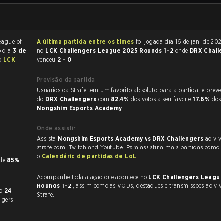
A última partida entre os times
foi jogada dia 16 de jan. de 2025 às 05:20
 no dia
3 de
no
LCK Challengers League 2025 Rounds 1-2
onde
DRX Chall
do
LCK
venceu
2 - 0
.
Previsão da partida
Usuários da Strafe tem um favorito absoluto para a partida, e preveem a vitória
do
DRX Challengers
com
82.4%
dos votos a seu favor e
17.6%
dos
Nongshim Esports Academy
.
Onde assistir
Assista
Nongshim Esports Academy vs DRX Challengers
ao vi
strafe.com, Twitch and Youtube. Para assistir a mais partidas como e
o
Calendário de partidas de LoL
.
P de
85%
.
Acompanhe toda a ação que acontece no
LCK Challengers Leagu
Rounds 1-2
, assim como as VODs, destaques e transmissões ao vivo, tudo na
nfrentado
24
Strafe.
ngers