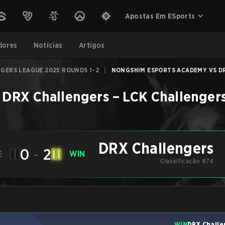
Apostas Em ESports
dores
Notícias
Artigos
GERS LEAGUE 2025 ROUNDS 1-2
|
NONGSHIM ESPORTS ACADEMY VS DR
DRX Challengers
–
LCK Challenger
DRX Challengers
0
-
2
E
WIN
Classificação #74
WIN
DRX Challe