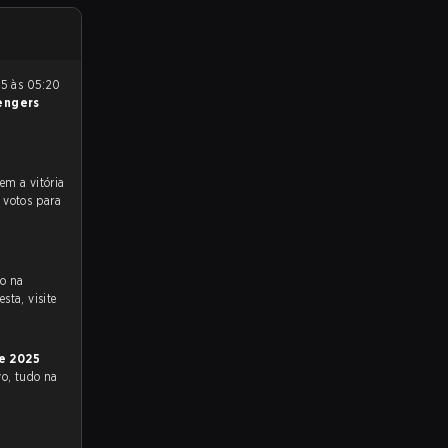
engers
 votos para
vo na
sta, visite
e 2025