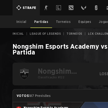
STRAFE
Inicial
Partidas
Torneios
Equipes
Joga
INICIAL
|
LEAGUE OF LEGENDS
|
TORNEIOS
|
LCK CHALLEN
Nongshim Esports Academy
vs
Partida
Nongshim
LOS
Esports
Classificação #122
Academy
VOTOS
187 Previsões
Nongshim Esports Academy