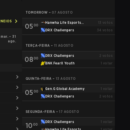
TOMORROW
–
07 AGOSTO
RNEIOS
Hanwha Life Esports
13
votos
05
00
Challengers
DRX Challengers
34
votos
 mar. – 31
ago.
TERÇA-FEIRA
–
11 AGOSTO
DRX Challengers
2
votos
08
00
BNK FearX Youth
1
votar
QUINTA-FEIRA
–
13 AGOSTO
Gen.G Global Academy
1
votar
05
00
DRX Challengers
2
votos
SEGUNDA-FEIRA
–
17 AGOSTO
DRX Challengers
1
votar
10
00
Hanwha Life Esports
1
votar