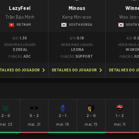
LazyFeel
Minous
Winn
Trần Bảo Minh
Kang Min-woo
Woo Joo-
VIETNAM
SOUTH KOREA
SOUTH 
1.36
0.18
0.
K/D
K/D
K/D
HEROI MAIS JOGADO
HEROI MAIS JOGADO
HEROI MAIS 
EZREAL
LEONA
WUKO
ADC
SUPPORT
JU
FUNÇÃO
FUNÇÃO
FUNÇÃO
TALHES DO JOGADOR
DETALHES DO JOGADOR
DETALHES DO 
2
-
0
0
-
2
2
-
1
2
-
0
1
-
2
mai. 25
mai. 21
mai. 18
mai. 15
mai. 11