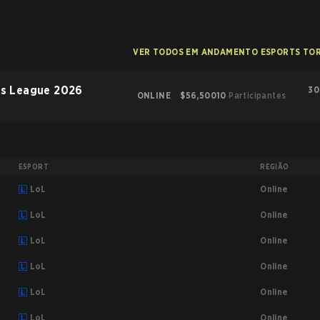
VER TODOS EM ANDAMENTO ESPORTS TO
rs League 2026
30
ONLINE
$56,500
10
Participantes
ESPORT
REGIÃO
Online
LoL
Online
LoL
Online
LoL
Online
LoL
Online
LoL
Online
LoL