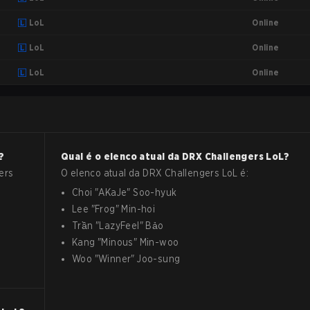
Online
LoL
Online
LoL
Online
LoL
?
Qual é o elenco atual da
DRX Challengers
LoL
?
ers
O elenco atual da
DRX Challengers
LoL
é:
Choi
"
AKaJe
"
Soo-hyuk
Lee
"
Frog
"
Min-hoi
Trần
"
LazyFeel
"
Bảo
Kang
"
Minous
"
Min-woo
Woo
"
Winner
"
Joo-sung