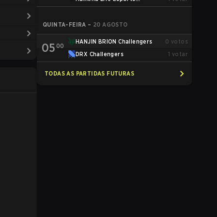
Challengers
QUINTA-FEIRA
–
20 AGOSTO
HANJIN BRION Challengers
0
votos
05
00
DRX Challengers
1
votar
TODAS AS PARTIDAS FUTURAS