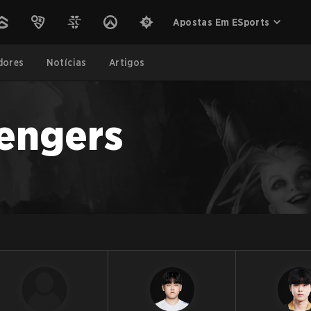
Apostas Em ESports
dores
Notícias
Artigos
engers