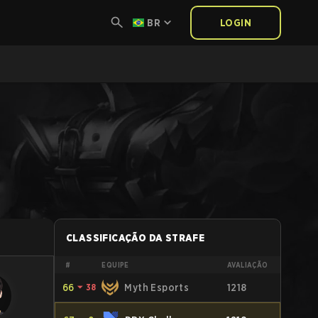
BR
LOGIN
CLASSIFICAÇÃO DA STRAFE
#
EQUIPE
AVALIAÇÃO
66
⏷
38
Myth Esports
1218