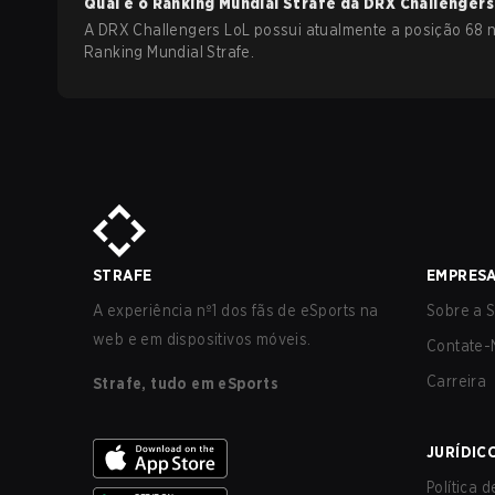
Qual é o Ranking Mundial Strafe da
DRX Challengers
A DRX Challengers LoL possui atualmente a posição 68 
Ranking Mundial Strafe.
STRAFE
EMPRES
A experiência nº1 dos fãs de eSports na
Sobre a S
web e em dispositivos móveis.
Contate-
Carreira
Strafe, tudo em eSports
JURÍDIC
Política 