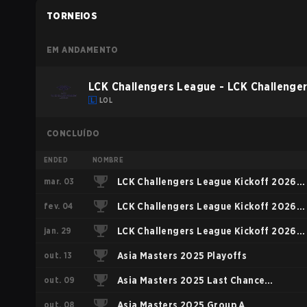
TORNEIOS
EM ANDAMENTO
LCK Challengers League - LCK Challenge
LOL
CONCLUÍDO
ENDED
NOMBRE
mar. 03
LCK Challengers League Kickoff 2026
fev. 04
Playoffs
LCK Challengers League Kickoff 2026
jan. 29
Play-In
LCK Challengers League Kickoff 2026
out. 13
Group Stage
Asia Masters 2025 Playoffs
out. 09
Asia Masters 2025 Last Chance
out. 08
Qualifier
Asia Masters 2025 Group A