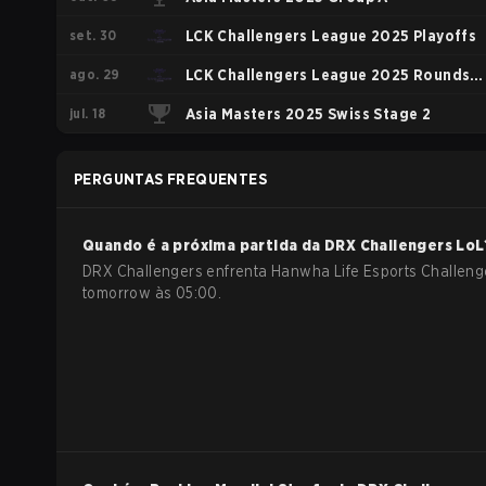
set. 30
LCK Challengers League 2025 Playoffs
ago. 29
LCK Challengers League 2025 Rounds
jul. 18
3-5 - Challenge Group
Asia Masters 2025 Swiss Stage 2
PERGUNTAS FREQUENTES
Quando é a próxima partida da
DRX Challengers
LoL
DRX Challengers enfrenta Hanwha Life Esports Challeng
tomorrow às 05:00.