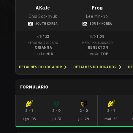
AKaJe
Frog
Choi Soo-hyuk
Lee Min-hoi
SOUTH KOREA
SOUTH KOREA
1.12
1.09
K/D
K/D
HEROI MAIS JOGADO
HEROI MAIS JOGADO
ORIANNA
RENEKTON
MID
TOP
FUNÇÃO
FUNÇÃO
DETALHES DO JOGADOR
DETALHES DO JOGADOR
DE
FORMULÁRIO
2
-
1
2
-
0
2
-
0
2
-
1
ago. 05
jul. 31
jul. 29
mai. 28