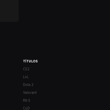
TÍTULOS
CS2
LoL
Dota 2
Valorant
R6:S
CoD