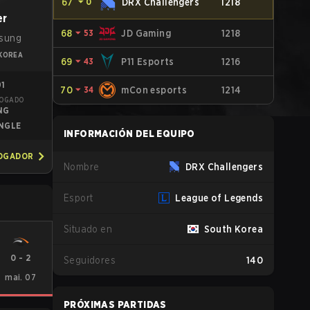
67
⏷
0
DRX Challengers
1218
er
68
⏷
53
JD Gaming
1218
sung
KOREA
69
⏷
43
P11 Esports
1216
91
70
⏷
34
mCon esports
1214
JOGADO
NG
NGLE
INFORMACIÓN DEL EQUIPO
JOGADOR
Nombre
DRX Challengers
Esport
League of Legends
Situado en
South Korea
0
-
2
Seguidores
140
mai. 07
PRÓXIMAS PARTIDAS