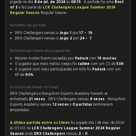
jogada no dia
8 de jul. de 2024
às
08:15
. A partida foi uma
Best
of 3
e faz parte do
LCK Challengers League Summer 2024
Regular Season
Regular Season.
Detalhes da partida
DRX Challengers venceu o
Jogo 1
por
17 - 19
DRX Challengers venceu o
Jogo 2
por
24 - 7
Estatísticas chave dos jogadores
Maiores mortes foram causadas por
Paduck
com
19 mortes
.
O jogador que mais matou creeps foi
callme
com um CS de
509
.
O jogador com mais participações em kills foi
Paduck
com um
KP de
90%
.
Estatísticas Head-to-head
DRX Challengers e Nongshim Esports Academy haviam se
enfrentado
21 vezes
. DRX Challengers venceu
9 vezes
, Nongshim
Esports Academy venceu
12 vezes
e
0 partidas
terminaram
empatadas.
A última partida entre os times
foi jogada dia 1 de mar. de 2024
às 05:00 no
LCK Challengers League Summer 2024 Regular
Season
onde
DRX Challengers
venceu
2 - 0
.