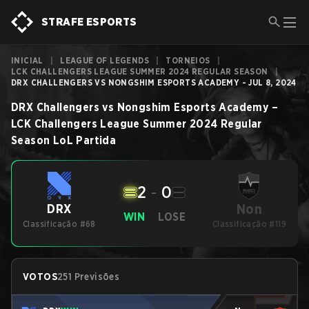
STRAFE ESPORTS
INICIAL
|
LEAGUE OF LEGENDS
|
TORNEIOS
|
LCK CHALLENGERS LEAGUE SUMMER 2024 REGULAR SEASON
|
DRX CHALLENGERS VS NONGSHIM ESPORTS ACADEMY - JUL 8, 2024
DRX Challengers
vs
Nongshim Esports Academy
–
LCK Challengers League Summer 2024 Regular
Season
LoL
Partida
2
-
0
Non
DRX
WIN
LOSE
Classificação #68
Classificação #119
VOTOS
251 Previsões