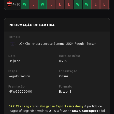
4
/10
W
L
W
L
L
L
W
W
L
L
INFORMAÇÃO DE PARTIDA
Torneio
LCK Challengers League Summer 2024 Regular Season
Data
Hora de início
08 julho
08:15
Etapa
Localização
Regular Season
Online
Premiação
Formato
KRW
65000000
Best of 3
DRX Challengers
vs
Nongshim Esports Academy
A partida de
League of Legends terminou
2 - 0
a favor de
DRX Challengers
e foi