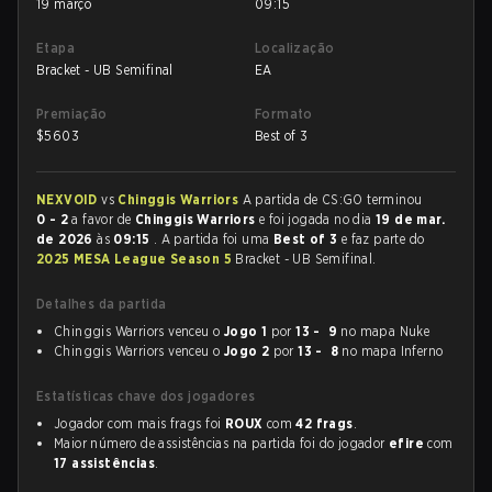
19 março
09:15
Etapa
Localização
Bracket - UB Semifinal
EA
Premiação
Formato
$
5603
Best of 3
NEXVOID
vs
Chinggis Warriors
A partida de CS:GO terminou
0 - 2
a favor de
Chinggis Warriors
e foi jogada no dia
19 de mar.
de 2026
às
09:15
. A partida foi uma
Best of 3
e faz parte do
2025 MESA League Season 5
Bracket - UB Semifinal.
Detalhes da partida
Chinggis Warriors venceu o
Jogo 1
por
13 - 9
no mapa Nuke
Chinggis Warriors venceu o
Jogo 2
por
13 - 8
no mapa Inferno
Estatísticas chave dos jogadores
Jogador com mais frags foi
ROUX
com
42 frags
.
Maior número de assistências na partida foi do jogador
efire
com
17 assistências
.