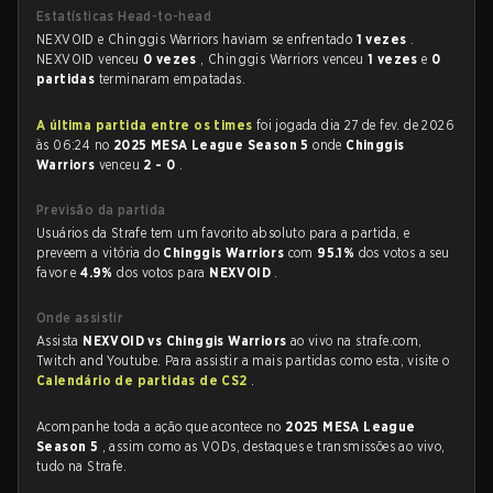
Estatísticas Head-to-head
NEXVOID e Chinggis Warriors haviam se enfrentado
1 vezes
.
NEXVOID venceu
0 vezes
, Chinggis Warriors venceu
1 vezes
e
0
partidas
terminaram empatadas.
A última partida entre os times
foi jogada dia 27 de fev. de 2026
às 06:24 no
2025 MESA League Season 5
onde
Chinggis
Warriors
venceu
2 - 0
.
Previsão da partida
Usuários da Strafe tem um favorito absoluto para a partida, e
preveem a vitória do
Chinggis Warriors
com
95.1%
dos votos a seu
favor e
4.9%
dos votos para
NEXVOID
.
Onde assistir
Assista
NEXVOID vs Chinggis Warriors
ao vivo na strafe.com,
Twitch and Youtube. Para assistir a mais partidas como esta, visite o
Calendário de partidas de CS2
.
Acompanhe toda a ação que acontece no
2025 MESA League
Season 5
, assim como as VODs, destaques e transmissões ao vivo,
tudo na Strafe.