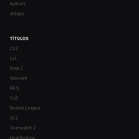
Authors
Artigos
TÍTULOS
CS2
LoL
Dota 2
Valorant
R6:S
CoD
Rocket League
SC2
Overwatch 2
Hearthstone