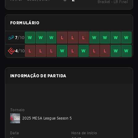
Bracket - LB Final
Winter
FORMULÁRIO
7
/10
W
W
W
L
L
L
W
W
W
W
4
/10
L
L
L
W
L
W
L
L
W
W
INFORMAÇÃO DE PARTIDA
Torneio
2025 MESA League Season 5
Data
Hora de início