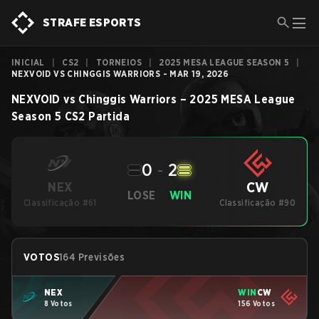
STRAFE ESPORTS
INICIAL
|
CS2
|
TORNEIOS
|
2025 MESA LEAGUE SEASON 5
|
NEXVOID VS CHINGGIS WARRIORS - MAR 19, 2026
NEXVOID
vs
Chinggis Warriors
–
2025 MESA League
Season 5
CS2
Partida
0
-
2
CW
NEX
LOSE
WIN
Classificação #61
Classificação #90
VOTOS
164 Previsões
NEX
WIN
CW
8 Votos
156 Votos