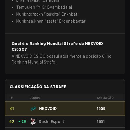
Erka
"
erkaSt
"
Gantulga
Temuulen
"
MiQ
"
Byambadalai
Munkhtogtokh
"
xerolte
"
Enkhbat
Munkhsaikhan
"
zesta
"
Erdenebaatar
Qual é o Ranking Mundial Strafe da
NEXVOID
CS:GO
?
A NEXVOID CS:GO possui atualmente a posição 61 no
Ranking Mundial Strafe.
CLASSIFICAÇÃO DA STRAFE
#
EQUIPE
AVALIAÇÃO
61
NEXVOID
1659
62
⏶
26
Sashi Esport
1651