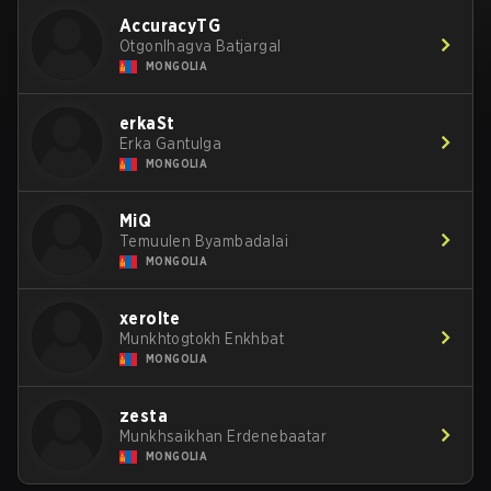
AccuracyTG
Otgonlhagva Batjargal
MONGOLIA
erkaSt
Erka Gantulga
MONGOLIA
MiQ
Temuulen Byambadalai
MONGOLIA
xerolte
Munkhtogtokh Enkhbat
MONGOLIA
zesta
Munkhsaikhan Erdenebaatar
MONGOLIA