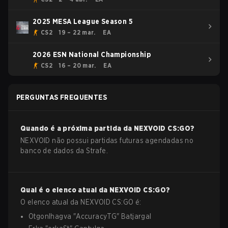
2025 MESA League Season 5
CS2
19 – 22 mar.
EA
2026 ESN National Championship
CS2
16 – 20 mar.
EA
PERGUNTAS FREQUENTES
Quando é a próxima partida da
NEXVOID
CS:GO
?
NEXVOID não possui partidas futuras agendadas no
banco de dados da Strafe.
Qual é o elenco atual da
NEXVOID
CS:GO
?
O elenco atual da
NEXVOID
CS:GO
é:
Otgonlhagva
"
AccuracyTG
"
Batjargal