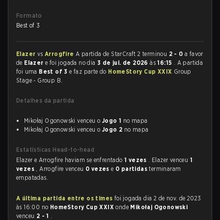
Formato
Best of 3
Elazer
vs
Arrogfire
A partida de StarCraft 2 terminou
2 - 0
a favor
de
Elazer
e foi jogada no dia
3 de jul. de 2026
às
16:15
. A partida
foi uma
Best of 3
e faz parte do
HomeStory Cup XXIX
Group
Stage - Group B.
Detalhes da partida
Mikołaj Ogonowski venceu o
Jogo 1
no mapa
Mikołaj Ogonowski venceu o
Jogo 2
no mapa
Estatísticas Head-to-head
Elazer e Arrogfire haviam se enfrentado
1 vezes
. Elazer venceu
1
vezes
, Arrogfire venceu
0 vezes
e
0 partidas
terminaram
empatadas.
A última partida entre os times
foi jogada dia 2 de nov. de 2023
às 16:00 no
HomeStory Cup XXIX
onde
Mikołaj Ogonowski
venceu
2 - 1
.