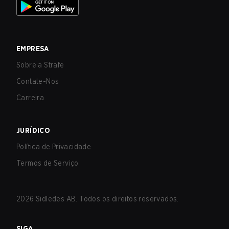
EMPRESA
Sobre a Strafe
Contate-Nos
Carreira
JURÍDICO
Política de Privacidade
Termos de Serviço
2026
Sidledes AB. Todos os direitos reservados.
SIGA