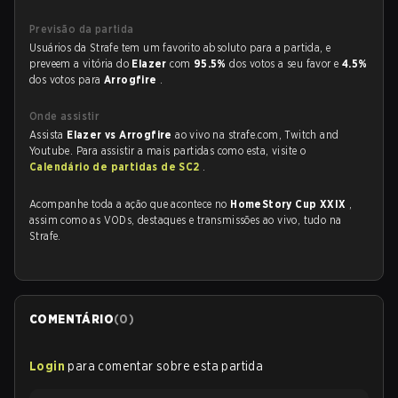
Previsão da partida
Usuários da Strafe tem um favorito absoluto para a partida, e
preveem a vitória do
Elazer
com
95.5%
dos votos a seu favor e
4.5%
dos votos para
Arrogfire
.
Onde assistir
Assista
Elazer vs Arrogfire
ao vivo na strafe.com, Twitch and
Youtube. Para assistir a mais partidas como esta, visite o
Calendário de partidas de SC2
.
Acompanhe toda a ação que acontece no
HomeStory Cup XXIX
,
assim como as VODs, destaques e transmissões ao vivo, tudo na
Strafe.
COMENTÁRIO
(
0
)
Login
para comentar sobre esta partida