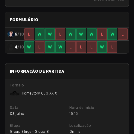
Europe
FORMULÁRIO
6
/10
L
W
W
L
W
W
W
L
W
L
4
/10
W
L
W
W
L
L
L
W
L
INFORMAÇÃO DE PARTIDA
Torneio
HomeStory Cup XXIX
Data
Hora de início
03 julho
16:15
Etapa
Localização
Group Stage - Group B
Online