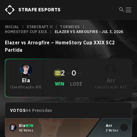
STRAFE ESPORTS
INICIAL
|
STARCRAFT II
|
TORNEIOS
|
HOMESTORY CUP XXIX
|
ELAZER VS ARROGFIRE - JUL 3, 2026
Elazer
vs
Arrogfire
–
HomeStory Cup XXIX
SC2
Partida
2
-
0
Arr
Ela
WIN
LOSE
Classificação #10
Classificação #27
VOTOS
44 Previsões
Ela
WIN
Arr
42 Votos
2 Votos