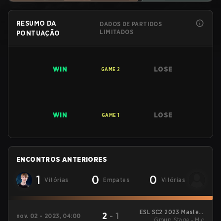
RESUMO DA
DADOS DE PARTIDOS
LIMITADOS
PONTUAÇÃO
WIN
LOSE
GAME
2
WIN
LOSE
GAME
1
ENCONTROS ANTERIORES
1
0
0
Vitórias
Empates
Vitórias
ESL SC2 2023 Masters
2
-
1
nov. 02 - 2023, 04:00
Winter Regionals
Group Stage - Mid