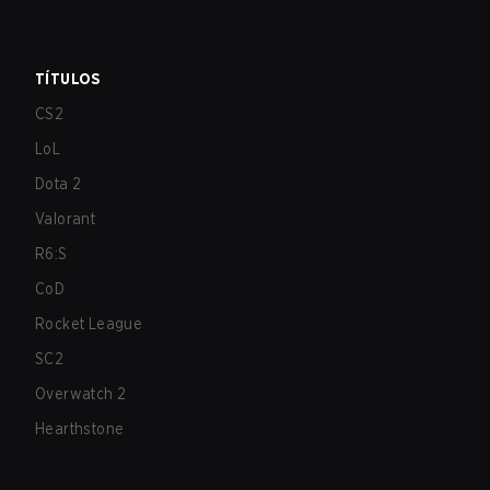
TÍTULOS
CS2
LoL
Dota 2
Valorant
R6:S
CoD
Rocket League
SC2
Overwatch 2
Hearthstone