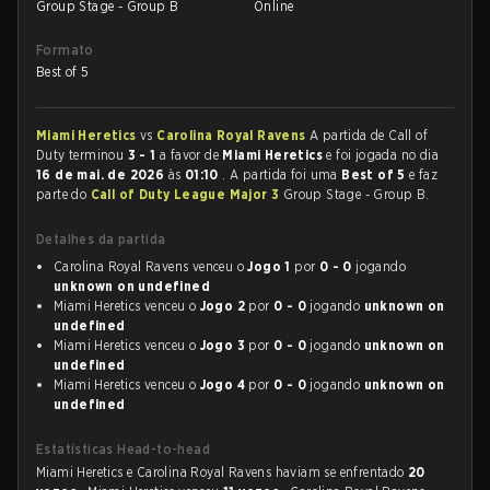
Group Stage - Group B
Online
Formato
Best of 5
Miami Heretics
vs
Carolina Royal Ravens
A partida de Call of
Duty terminou
3 - 1
a favor de
Miami Heretics
e foi jogada no dia
16 de mai. de 2026
às
01:10
. A partida foi uma
Best of 5
e faz
parte do
Call of Duty League Major 3
Group Stage - Group B.
Detalhes da partida
Carolina Royal Ravens venceu o
Jogo 1
por
0 - 0
jogando
unknown on undefined
Miami Heretics venceu o
Jogo 2
por
0 - 0
jogando
unknown on
undefined
Miami Heretics venceu o
Jogo 3
por
0 - 0
jogando
unknown on
undefined
Miami Heretics venceu o
Jogo 4
por
0 - 0
jogando
unknown on
undefined
Estatísticas Head-to-head
Miami Heretics e Carolina Royal Ravens haviam se enfrentado
20