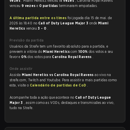
vezes
. Miami Heretics venceu
11 vezes
, Carolina Royal Ravens
venceu
9 vezes
e
0 partidas
terminaram empatadas.
A última partida entre os times
foi jogada dia 15 de mai. de
2026 às 18:40 no
Call of Duty League Major 3
onde
Miami
Heretics
venceu
3 - 0
.
Previsão da partida
Usuários da Strafe tem um favorito absoluto para a partida, e
preveem a vitória do
Miami Heretics
com
100%
dos votos a seu
favor e
0%
dos votos para
Carolina Royal Ravens
.
Onde assistir
Assista
Miami Heretics vs Carolina Royal Ravens
ao vivo na
strafe.com, Twitch and Youtube. Para assistir a mais partidas como
esta, visite o
Calendário de partidas de CoD
.
Acompanhe toda a ação que acontece no
Call of Duty League
Major 3
, assim como as VODs, destaques e transmissões ao vivo,
tudo na Strafe.