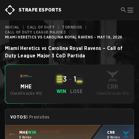
STRAFE ESPORTS
INICIAL
|
CALL OF DUTY
|
TORNEIOS
|
CALL OF DUTY LEAGUE MAJOR 3
|
MIAMI HERETICS VS CAROLINA ROYAL RAVENS - MAY 16, 2026
Miami Heretics
vs
Carolina Royal Ravens
–
Call of
Duty League Major 3
CoD
Partida
3
-
1
CRR
MHE
WIN
LOSE
Classificação #12
Classificação #10
VOTOS
5 Previsões
MHE
WIN
CRR
5 Votos
0 Votos