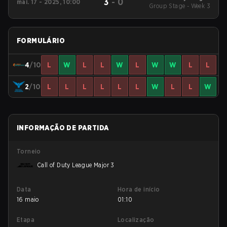
3
-
0
mai. 17 - 2025, 10:00
2025 Regular Season
Group Stage - Week 3
Stage 4 Qualifiers
FORMULÁRIO
4
/10
L
W
L
L
W
L
W
W
L
L
2
/10
L
L
L
L
L
L
W
L
L
W
INFORMAÇÃO DE PARTIDA
Torneio
Call of Duty League Major 3
Data
Hora de início
16 maio
01:10
Etapa
Localização