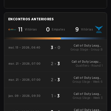
ENCONTROS ANTERIORES
11
0
9
Vitórias
Empates
Vitórias
Call of Duty League
3
-
0
mai. 15 - 2026, 06:40
Group Stage - Group B
Major 3
Call of Duty League -
2
-
3
mar. 21 - 2026, 07:00
Call of Duty League
Qualifiers - Round 1
Stage 2 Major
Qualifiers
Call of Duty League
2
-
3
mar. 21 - 2026, 07:00
2026 Regular Season
Group Stage - Week 6
Stage 2 Qualifiers
Call of Duty League
1
-
3
jan. 09 - 2026, 09:30
2026 Regular Season
Group Stage - Week 3
Stage 1 Qualifiers
Call of Duty League