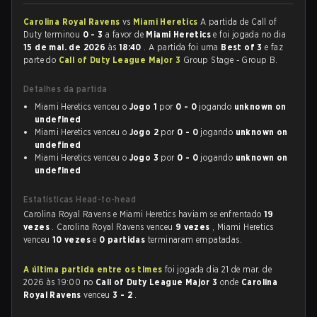
Carolina Royal Ravens
vs
Miami Heretics
A partida de Call of
Duty terminou
0 - 3
a favor de
Miami Heretics
e foi jogada no dia
15 de mai. de 2026
às
18:40
. A partida foi uma
Best of 3
e faz
parte do
Call of Duty League Major 3
Group Stage - Group B.
Detalhes da partida
Miami Heretics venceu o
Jogo 1
por
0 - 0
jogando
unknown on
undefined
Miami Heretics venceu o
Jogo 2
por
0 - 0
jogando
unknown on
undefined
Miami Heretics venceu o
Jogo 3
por
0 - 0
jogando
unknown on
undefined
Estatísticas Head-to-head
Carolina Royal Ravens e Miami Heretics haviam se enfrentado
19
vezes
. Carolina Royal Ravens venceu
9 vezes
, Miami Heretics
venceu
10 vezes
e
0 partidas
terminaram empatadas.
A última partida entre os times
foi jogada dia 21 de mar. de
2026 às 19:00 no
Call of Duty League Major 3
onde
Carolina
Royal Ravens
venceu
3 - 2
.