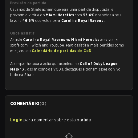
Previsão da partida
Usuários da Strafe acham que será uma partida disputada, e
preveem a vitória do
Miami Heretics
com
53.4%
dos votos a seu
favor e
46.6%
dos votos para
Carolina Royal Ravens
.
Onde assistir
Assista
Carolina Royal Ravens vs Miami Heretics
ao vivo na
strafe.com, Twitch and Youtube. Para assistir a mais partidas como
esta, visite o
Calendário de partidas de CoD
.
Acompanhe toda a ação que acontece no
Call of Duty League
Major 3
, assim como as VODs, destaques e transmissões ao vivo,
tudo na Strafe.
COMENTÁRIO
(
0
)
Login
para comentar sobre esta partida