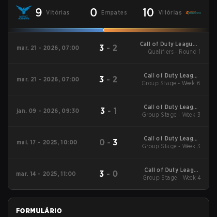
9
0
10
Vitórias
Empates
Vitórias
Call of Duty League -
3
-
2
mar. 21 - 2026, 07:00
Call of Duty League
Qualifiers - Round 1
Stage 2 Major
Qualifiers
Call of Duty League
3
-
2
mar. 21 - 2026, 07:00
2026 Regular Season
Group Stage - Week 6
Stage 2 Qualifiers
Call of Duty League
3
-
1
jan. 09 - 2026, 09:30
2026 Regular Season
Group Stage - Week 3
Stage 1 Qualifiers
Call of Duty League
0
-
3
mai. 17 - 2025, 10:00
2025 Regular Season
Group Stage - Week 3
Stage 4 Qualifiers
Call of Duty League
3
-
0
mar. 14 - 2025, 11:00
2025 Regular Season
Group Stage - Week 4
Stage 2 Qualifiers
FORMULÁRIO