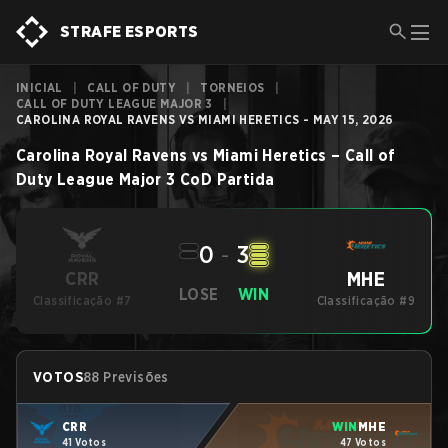
STRAFE ESPORTS
INICIAL
|
CALL OF DUTY
|
TORNEIOS
|
CALL OF DUTY LEAGUE MAJOR 3
|
CAROLINA ROYAL RAVENS VS MIAMI HERETICS - MAY 15, 2026
Carolina Royal Ravens
vs
Miami Heretics
–
Call of
Duty League Major 3
CoD
Partida
0
-
3
MHE
CRR
LOSE
WIN
Classificação #7
Classificação #9
VOTOS
88 Previsões
CRR
WIN
MHE
41 Votos
47 Votos