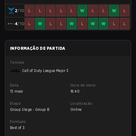
2
/10
L
L
L
L
L
W
L
L
W
L
4
/10
L
W
L
L
W
L
W
W
L
L
INFORMAÇÃO DE PARTIDA
Torneio
Call of Duty League Major 3
Data
Hora de início
15 maio
18:40
Etapa
Localização
Group Stage - Group B
Online
Formato
Best of 3