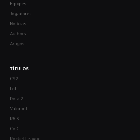
Equipes
Jogadores
Notícias
Authors
Artigos
TÍTULOS
CS2
LoL
Dota 2
Valorant
R6:S
CoD
Rocket League