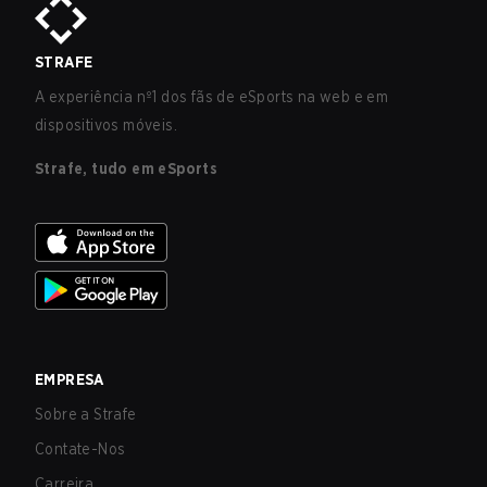
STRAFE
A experiência nº1 dos fãs de eSports na web e em
dispositivos móveis.
Strafe, tudo em eSports
EMPRESA
Sobre a Strafe
Contate-Nos
Carreira