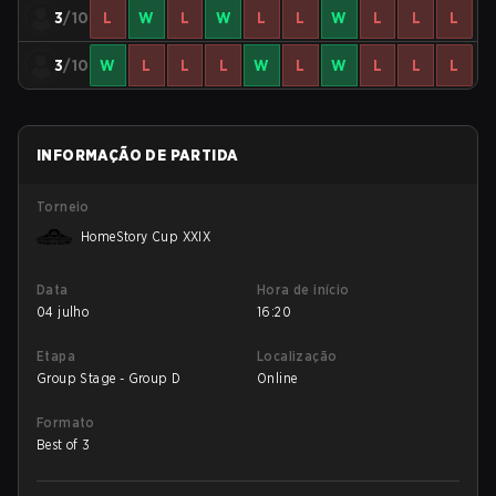
3
/10
L
W
L
W
L
L
W
L
L
L
3
/10
W
L
L
L
W
L
W
L
L
L
INFORMAÇÃO DE PARTIDA
Torneio
HomeStory Cup XXIX
Data
Hora de início
04 julho
16:20
Etapa
Localização
Group Stage - Group D
Online
Formato
Best of 3