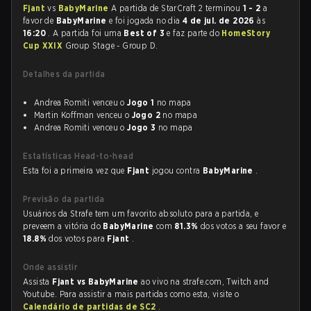
Fjant
vs
BabyMarine
A partida de StarCraft 2 terminou
1 - 2
a
favor de
BabyMarine
e foi jogada no dia
4 de jul. de 2026
às
16:20
. A partida foi uma
Best of 3
e faz parte do
HomeStory
Cup XXIX
Group Stage - Group D.
Detalhes da partida
Andrea Romiti venceu o
Jogo 1
no mapa
Martin Koffman venceu o
Jogo 2
no mapa
Andrea Romiti venceu o
Jogo 3
no mapa
Estatísticas Head-to-head
Esta foi a primeira vez que
Fjant
jogou contra
BabyMarine
.
Previsão da partida
Usuários da Strafe tem um favorito absoluto para a partida, e
preveem a vitória do
BabyMarine
com
81.3%
dos votos a seu favor e
18.8%
dos votos para
Fjant
.
Onde assistir
Assista
Fjant vs BabyMarine
ao vivo na strafe.com, Twitch and
Youtube. Para assistir a mais partidas como esta, visite o
Calendário de partidas de SC2
.