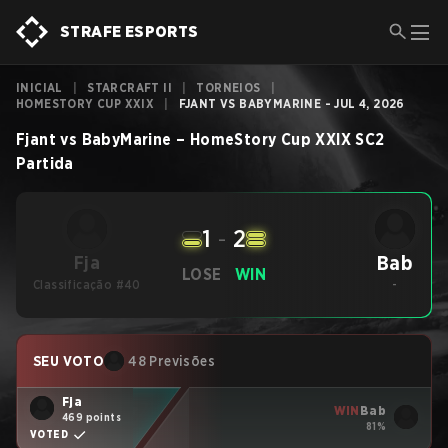
STRAFE ESPORTS
INICIAL
|
STARCRAFT II
|
TORNEIOS
|
HOMESTORY CUP XXIX
|
FJANT VS BABYMARINE - JUL 4, 2026
Fjant
vs
BabyMarine
–
HomeStory Cup XXIX
SC2
Partida
1
-
2
Bab
Fja
LOSE
WIN
Classificação #40
-
SEU VOTO
48 Previsões
Fja
WIN
Bab
469 points
81%
VOTED