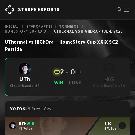
STRAFE ESPORTS
INICIAL
|
STARCRAFT II
|
TORNEIOS
|
HOMESTORY CUP XXIX
|
UTHERMAL VS HIGHDRA - JUL 4, 2026
UThermal
vs
HiGhDra
–
HomeStory Cup XXIX
SC2
Partida
2
-
0
HiG
UTh
WIN
LOSE
Classificação #7
Classificação #36
VOTOS
49 Previsões
UTh
WIN
HiG
48 Votos
1 Votos