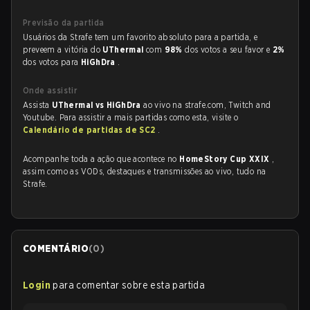
Previsão da partida
Usuários da Strafe tem um favorito absoluto para a partida, e
preveem a vitória do
UThermal
com
98%
dos votos a seu favor e
2%
dos votos para
HiGhDra
.
Onde assistir
Assista
UThermal vs HiGhDra
ao vivo na strafe.com, Twitch and
Youtube. Para assistir a mais partidas como esta, visite o
Calendário de partidas de SC2
.
Acompanhe toda a ação que acontece no
HomeStory Cup XXIX
,
assim como as VODs, destaques e transmissões ao vivo, tudo na
Strafe.
COMENTÁRIO
(
0
)
Login
para comentar sobre esta partida