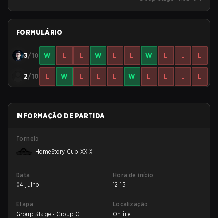
FORMULÁRIO
3
/10
W
L
L
W
L
L
W
L
L
L
2
/10
L
W
L
L
L
W
L
L
L
L
INFORMAÇÃO DE PARTIDA
Torneio
HomeStory Cup XXIX
Data
Hora de início
04 julho
12:15
Etapa
Localização
Group Stage - Group C
Online