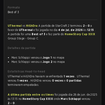
Formato
Best of 3
UThermal
vs
HiGhDra
A partida de StarCraft 2 terminou
2 - 0
a
favor de
UThermal
e foi jogada no dia
4 de jul. de 2026
às
12:15
.
A partida foi uma
Best of 3
e faz parte do
HomeStory Cup XXIX
Group Stage - Group C.
Detalhes da partida
Marc Schlappi venceu o
Jogo 1
no mapa
Marc Schlappi venceu o
Jogo 2
no mapa
Estatísticas Head-to-head
UThermal e HiGhDra haviam se enfrentado
1 vezes
. UThermal
venceu
1 vezes
, HiGhDra venceu
0 vezes
e
0 partidas
terminaram empatadas.
A última partida entre os times
foi jogada dia 28 de jun. de 2025
às 13:15 no
HomeStory Cup XXIX
onde
Marc Schlappi
venceu
2 - 0
.