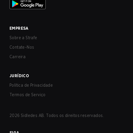
EMPRESA
Sobre a Strafe
Contate-Nos
Carreira
JURÍDICO
Política de Privacidade
Termos de Serviço
2026
Sidledes AB. Todos os direitos reservados.
SIGA