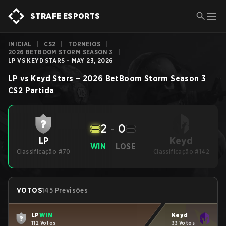
STRAFE ESPORTS
INICIAL
|
CS2
|
TORNEIOS
|
2026 BETBOOM STORM SEASON 3
|
LP VS KEYD STARS - MAY 23, 2026
LP
vs
Keyd Stars
–
2026 BetBoom Storm Season 3
CS2
Partida
2
-
0
Keyd
LP
WIN
LOSE
Classificação #70
Classificação #142
VOTOS
145 Previsões
LP
WIN
Keyd
112 Votos
33 Votos