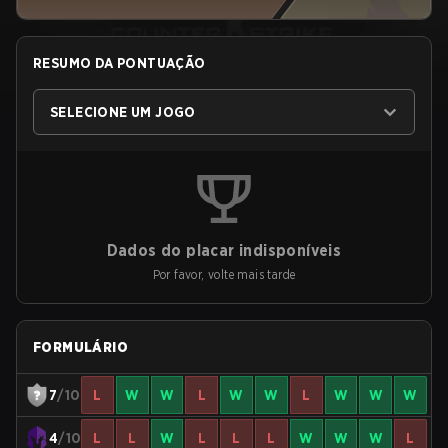
RESUMO DA PONTUAÇÃO
SELECIONE UM JOGO
Dados do placar indisponíveis
Por favor, volte mais tarde
FORMULÁRIO
7
/10
L
W
W
L
W
W
L
W
W
W
4
/10
L
L
W
L
L
L
W
W
W
L