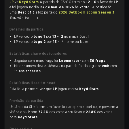
LP
vs
Keyd Stars
A partida de CS:GO terminou
2 - 0
a favor de
LP
e foi jogada no dia
23 de mai. de 2026
às
23:07
. A partida foi
uma
Best of 3
e faz parte do
2026 BetBoom Storm Season 3
Bracket - Semifinal.
Detalhes da partida
LP venceu o
Jogo 1
por
13 - 2
no mapa Dust II
LP venceu o
Jogo 2
por
13 - 4
no mapa Nuke
Estatísticas chave dos jogadores
Jogador com mais frags foi
Leomonster
com
36 frags
.
Maior número de assistências na partida foi do jogador
zmb
com
15 assistências
.
Estatísticas Head-to-head
Esta foi a primeira vez que
LP
jogou contra
Keyd Stars
.
Previsão da partida
Usuários da Strafe tem um favorito claro para a partida, e preveem a
vitória do
LP
com
77.2%
dos votos a seu favor e
22.8%
dos votos
para
Keyd Stars
.
Onde assistir