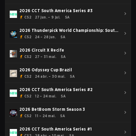
2026 CCT South America Series #3
CS2
27 jun. – 9 jul.
SA
2026 Thunderpick World Championship: South
American Series #1
CS2
24 – 28 jun.
SA
2026 Circuit X Recife
CS2
27 – 31 mai.
SA
2026 Odyssey Cup Brazil
CS2
24 abr. – 30 mai.
SA
2026 CCT South America Series #2
CS2
12 – 24 mai.
SA
2026 BetBoom Storm Season 3
CS2
11 – 24 mai.
SA
2026 CCT South America Series #1
CS2
28 abr. – 10 mai.
SA