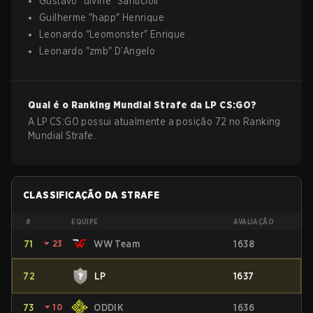
Gustavo
"
divine
"
Santicioli
Guilherme
"
happ
"
Henrique
Leonardo
"
Leomonster
"
Enrique
Leonardo
"
zmb
"
D’Angelo
Qual é o Ranking Mundial Strafe da
LP
CS:GO
?
A LP CS:GO possui atualmente a posição 72 no Ranking
Mundial Strafe.
CLASSIFICAÇÃO DA STRAFE
#
EQUIPE
AVALIAÇÃO
71
⏷
23
WW Team
1638
72
LP
1637
73
⏷
10
ODDIK
1636