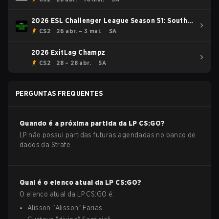
2026 ESL Challenger League Season 51: South
America - Cup #4
CS2
26 abr. – 3 mai.
SA
2026 ExitLag Champz
CS2
28 – 28 abr.
SA
PERGUNTAS FREQUENTES
Quando é a próxima partida da
LP
CS:GO
?
LP não possui partidas futuras agendadas no banco de
dados da Strafe.
Qual é o elenco atual da
LP
CS:GO
?
O elenco atual da
LP
CS:GO
é:
Alisson
"
Alisson
"
Farias