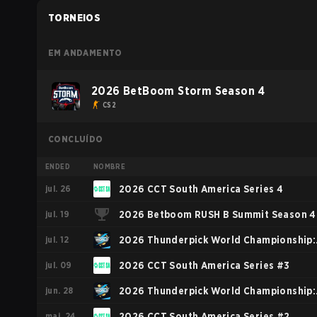
TORNEIOS
EM ANDAMENTO
2026 BetBoom Storm Season 4
CS2
CONCLUÍDO
ENDED
NOMBRE
jul. 26
2026 CCT South America Series 4
jul. 19
2026 Betboom RUSH B Summit Season 4
jul. 12
2026 Thunderpick World Championship:
jul. 09
South American Series #2
2026 CCT South America Series #3
jun. 28
2026 Thunderpick World Championship:
mai. 24
South American Series #1
2026 CCT South America Series #2