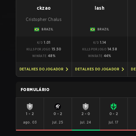
ckzao
lash
Cristopher Chalus
BRAZIL
BRAZIL
1.01
1.14
K/D
K/D
15.50
14.58
KILLS POR JOGO
KILLS POR JOGO
48%
44%
WINRATE
WINRATE
DETALHES DO JOGADOR
DETALHES DO JOGADOR
DE
FORMULÁRIO
1
-
2
0
-
2
2
-
0
0
-
2
ago. 03
jul. 25
jul. 24
jul. 17