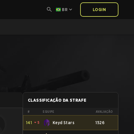
BR
LOGIN
CLASSIFICAÇÃO DA STRAFE
#
EQUIPE
AVALIAÇÃO
141
⏷
5
Keyd Stars
1526