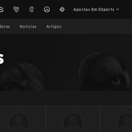
Apostas Em ESports
dores
Notícias
Artigos
s