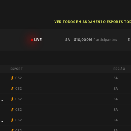
VER TODOS EM ANDAMENTO ESPORTS TO
LIVE
SA
$10,000
16
Participantes
3
ESPORT
REGIÃO
SA
CS2
SA
CS2
SA
CS2
SA
CS2
SA
CS2
SA
CS2