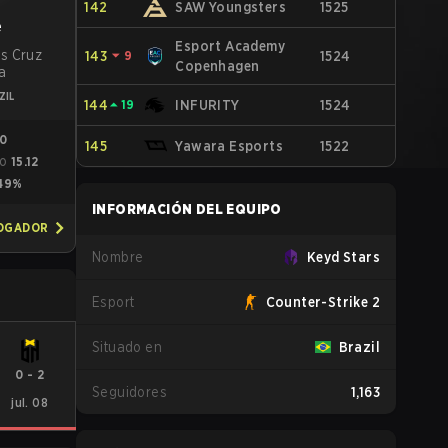
142
SAW Youngsters
1525
e
Esport Academy
is Cruz
143
⏷
9
1524
Copenhagen
a
ZIL
144
⏶
19
INFURITY
1524
00
145
Yawara Esports
1522
15.12
GO
49%
INFORMACIÓN DEL EQUIPO
JOGADOR
Nombre
Keyd Stars
Esport
Counter-Strike 2
Situado en
Brazil
0
-
2
Seguidores
1,163
jul. 08