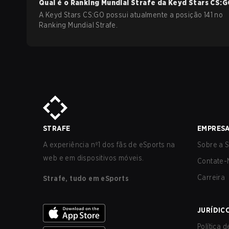
Qual é o Ranking Mundial Strafe da
Keyd Stars
CS:G
A Keyd Stars CS:GO possui atualmente a posição 141 no
Ranking Mundial Strafe.
STRAFE
EMPRES
A experiência nº1 dos fãs de eSports na
Sobre a S
web e em dispositivos móveis.
Contate-
Carreira
Strafe, tudo em eSports
JURÍDIC
Política 