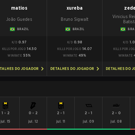
matios
xureba
zed
Vinicius Re
João Guedes
Bruno Sigwalt
Batist
BRAZIL
BRAZIL
BRA
0.97
0.98
1.
K/D
K/D
K/D
14.50
14.07
KILLS POR JOGO
KILLS POR JOGO
KILLS POR JO
55%
49%
WINRATE
WINRATE
WINRATE
TALHES DO JOGADOR
DETALHES DO JOGADOR
DETALHES DO 
1
-
2
0
-
2
2
-
1
2
-
1
2
-
0
jul. 15
jul. 12
jul. 11
jul. 09
jul. 08