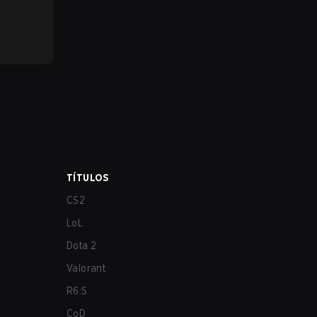
TÍTULOS
CS2
LoL
Dota 2
Valorant
R6:S
CoD