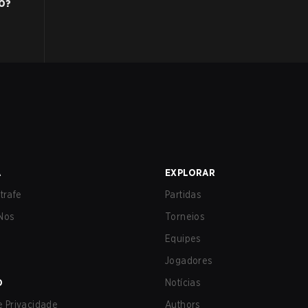
O
?
A
EXPLORAR
trafe
Partidas
Nos
Torneios
Equipes
Jogadores
O
Notícias
de Privacidade
Authors