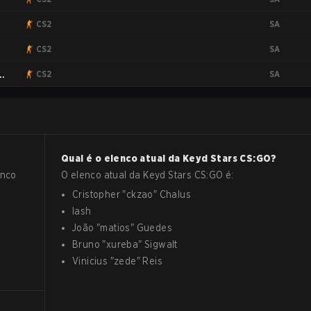
SA
CS2
SA
CS2
SA
CS2
Qual é o elenco atual da
Keyd Stars
CS:GO
?
anco
O elenco atual da
Keyd Stars
CS:GO
é:
Cristopher
"
ckzao
"
Chalus
lash
João
"
matios
"
Guedes
Bruno
"
xureba
"
Sigwalt
Vinicius
"
zede
"
Reis